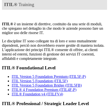
ITIL®
Training
ITIL®
è un insieme di direttive, costituito da una serie di moduli,
che spiegano nel dettaglio in che modo le aziende possono fare un
miglior uso delle risorse IT.
Le discipline IT sono collegate tra di loro e sono mutualmente
dipendenti, perciò non dovrebbero essere gestite di maniera isolata.
L’applicazione dei principi ITIL® consente di offrire, ai clienti
interni ed esterni, funzioni di gestione dei servizi IT coerenti,
affidabili e completamente integrate.
ITIL® Foundational Level
ITIL Version 5 Foundation Premium
(ITIL5F-P)
ITIL Version 5 Foundation
(ITIL5F)
ITIL Version 5 Foundation Bridge
(ITIL5FB)
ITIL® 4 Foundation Premium
(ITIL4F-P)
ITIL® Foundation v4
(ITILFV4)
ITIL® Professional / Strategic Leader Level