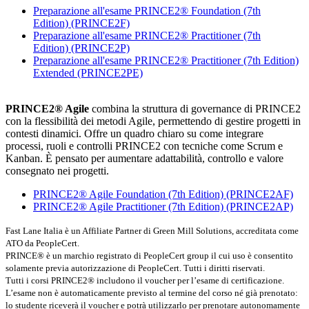
Preparazione all'esame PRINCE2® Foundation (7th
Edition)
(PRINCE2F)
Preparazione all'esame PRINCE2® Practitioner (7th
Edition)
(PRINCE2P)
Preparazione all'esame PRINCE2® Practitioner (7th Edition)
Extended
(PRINCE2PE)
PRINCE2® Agile
combina la struttura di governance di PRINCE2
con la flessibilità dei metodi Agile, permettendo di gestire progetti in
contesti dinamici. Offre un quadro chiaro su come integrare
processi, ruoli e controlli PRINCE2 con tecniche come Scrum e
Kanban. È pensato per aumentare adattabilità, controllo e valore
consegnato nei progetti.
PRINCE2® Agile Foundation (7th Edition)
(PRINCE2AF)
PRINCE2® Agile Practitioner (7th Edition)
(PRINCE2AP)
Fast Lane Italia è un Affiliate Partner di Green Mill Solutions, accreditata come
ATO da PeopleCert.
PRINCE® è un marchio registrato di PeopleCert group il cui uso è consentito
solamente previa autorizzazione di PeopleCert. Tutti i diritti riservati.
Tutti i corsi PRINCE2® includono il voucher per l’esame di certificazione.
L’esame non è automaticamente previsto al termine del corso né già prenotato:
lo studente riceverà il voucher e potrà utilizzarlo per prenotare autonomamente