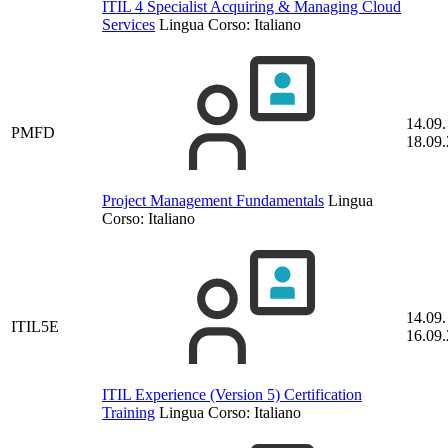
ITIL 4 Specialist Acquiring & Managing Cloud
Services
Lingua Corso:
Italiano
14.09.
PMFD
18.09
Project Management Fundamentals
Lingua
Corso:
Italiano
14.09.
ITIL5E
16.09
ITIL Experience (Version 5) Certification
Training
Lingua Corso:
Italiano