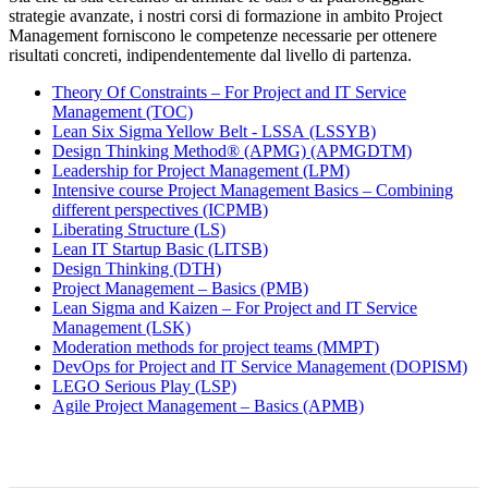
strategie avanzate, i nostri corsi di formazione in ambito Project
Management forniscono le competenze necessarie per ottenere
risultati concreti, indipendentemente dal livello di partenza.
Theory Of Constraints – For Project and IT Service
Management
(TOC)
Lean Six Sigma Yellow Belt - LSSA
(LSSYB)
Design Thinking Method® (APMG)
(APMGDTM)
Leadership for Project Management
(LPM)
Intensive course Project Management Basics – Combining
different perspectives
(ICPMB)
Liberating Structure
(LS)
Lean IT Startup Basic
(LITSB)
Design Thinking
(DTH)
Project Management – Basics
(PMB)
Lean Sigma and Kaizen – For Project and IT Service
Management
(LSK)
Moderation methods for project teams
(MMPT)
DevOps for Project and IT Service Management
(DOPISM)
LEGO Serious Play
(LSP)
Agile Project Management – Basics
(APMB)