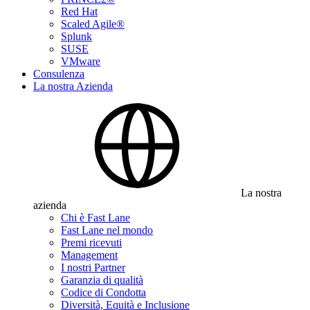
Red Hat
Scaled Agile®
Splunk
SUSE
VMware
Consulenza
La nostra Azienda
La nostra
azienda
Chi è Fast Lane
Fast Lane nel mondo
Premi ricevuti
Management
I nostri Partner
Garanzia di qualità
Codice di Condotta
Diversità, Equità e Inclusione