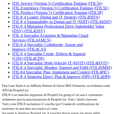
ITIL Service (Version 5) Certification Training
(ITIL5S)
ITIL Experience (Version 5) Certification Training
(ITIL5E)
ITIL Product (Version 5) Certification Training
(ITIL5P)
ITIL® 4 Leader: Digital and IT Strategy
(ITIL4DITS)
ITIL® 4 Sustainability in Digital and IT (SDIT)
(ITIL4SDIT)
ITIL® 4 Managing Professional Drive Stakeholder Value
(DSV)
(ITIL4DSV)
ITIL 4 Specialist Acquiring & Managing Cloud
Services
(ITIL4AMCS)
ITIL® 4 Specialist: Collaborate, Assure and
Improve
(ITIL4CAI)
ITIL® 4 Specialist Create, Deliver & Support
(CDS)
(ITIL4CDS)
ITIL® 4 Specialist: High-Velocity IT (HVIT)
(ITIL4HVIT)
ITIL® 4 Specialist: Monitor, Support and Fulfil
(ITIL4SMSF)
ITIL®4 Specialist: Plan, Implement and Control
(ITIL4PIC)
ITIL® 4 Strategist Direct, Plan & Improve (DPI)
(ITIL4DPI)
Fast Lane Italia è un Affiliate Partner di Green Mill Solutions, accreditata come
ATO da PeopleCert.
ITIL® è un marchio registrato di PeopleCert group il cui uso è consentito
solamente previa autorizzazione di PeopleCert. Tutti i diritti riservati.
Tutti corsi ITIL® includono il voucher per l’esame di certificazione da
sostenere in una data successiva al corso.
Secondo le direttive PeopleCert, il voucher dovrà essere riscattato dallo