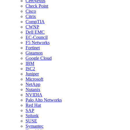
CertNexus
Check Point
Cisco
Citrix
CompTIA
CWNP
Dell EMC
EC-Council
F5 Networks
Fortinet
Gigamon
Google Cloud
IBM
ISC2
Juniper
Microsoft
NetApp
Nutanix
NVIDIA
Palo Alto Networks
Red Hat
SAP
Splunk
SUSE
Symantec