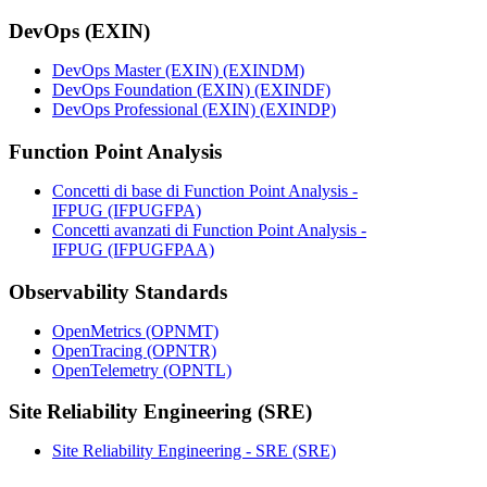
DevOps (EXIN)
DevOps Master (EXIN)
(EXINDM)
DevOps Foundation (EXIN)
(EXINDF)
DevOps Professional (EXIN)
(EXINDP)
Function Point Analysis
Concetti di base di Function Point Analysis -
IFPUG
(IFPUGFPA)
Concetti avanzati di Function Point Analysis -
IFPUG
(IFPUGFPAA)
Observability Standards
OpenMetrics
(OPNMT)
OpenTracing
(OPNTR)
OpenTelemetry
(OPNTL)
Site Reliability Engineering (SRE)
Site Reliability Engineering - SRE
(SRE)