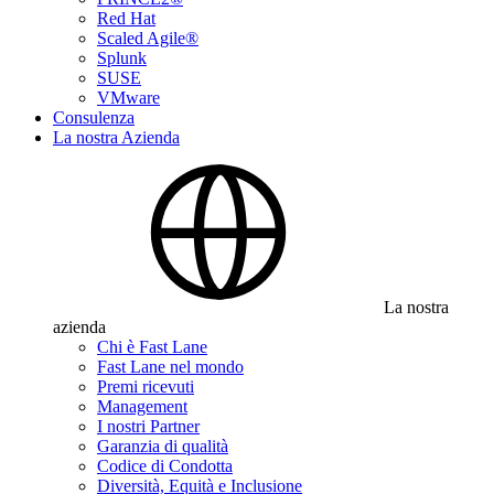
Red Hat
Scaled Agile®
Splunk
SUSE
VMware
Consulenza
La nostra Azienda
La nostra
azienda
Chi è Fast Lane
Fast Lane nel mondo
Premi ricevuti
Management
I nostri Partner
Garanzia di qualità
Codice di Condotta
Diversità, Equità e Inclusione