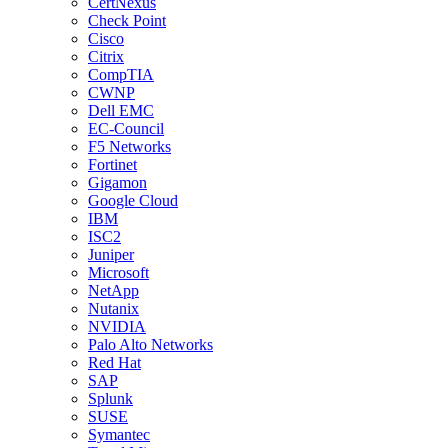
CertNexus
Check Point
Cisco
Citrix
CompTIA
CWNP
Dell EMC
EC-Council
F5 Networks
Fortinet
Gigamon
Google Cloud
IBM
ISC2
Juniper
Microsoft
NetApp
Nutanix
NVIDIA
Palo Alto Networks
Red Hat
SAP
Splunk
SUSE
Symantec