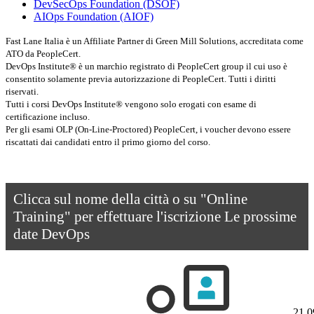
DevSecOps Foundation
(DSOF)
AIOps Foundation
(AIOF)
Fast Lane Italia è un Affiliate Partner di Green Mill Solutions, accreditata come
ATO da PeopleCert.
DevOps Institute® è un marchio registrato di PeopleCert group il cui uso è
consentito solamente previa autorizzazione di PeopleCert. Tutti i diritti
riservati.
Tutti i corsi DevOps Institute® vengono solo erogati con esame di
certificazione incluso.
Per gli esami OLP (On-Line-Proctored) PeopleCert, i voucher devono essere
riscattati dai candidati entro il primo giorno del corso.
Clicca sul nome della città o su "Online
Training" per effettuare l'iscrizione
Le prossime
date DevOps
21.0