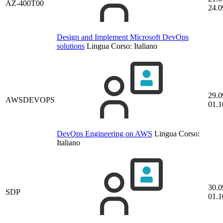
AZ-400T00
24.0
Design and Implement Microsoft DevOps
solutions
Lingua Corso:
Italiano
29.0
AWSDEVOPS
01.1
DevOps Engineering on AWS
Lingua Corso:
Italiano
30.0
SDP
01.1