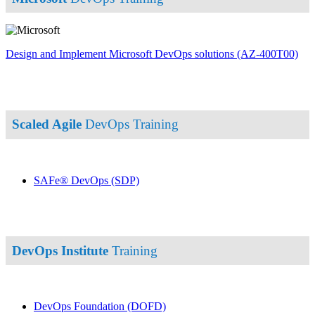
Design and Implement Microsoft DevOps solutions
(AZ-400T00)
Scaled Agile
DevOps Training
SAFe® DevOps
(SDP)
DevOps Institute
Training
DevOps Foundation
(DOFD)