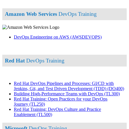
Amazon Web Services
DevOps Training
DevOps Engineering on AWS
(AWSDEVOPS)
Red Hat
DevOps Training
Red Hat DevOps Pipelines and Processes: GI/CD with
Jenkins, Git, and Test Driven Development (TDD)
(DO400)
Building High-Performance Teams with DevOps
(TL300)
Red Hat Training: Open Practices for your DevOps
Journey
(TL250)
Red Hat Training: DevOps Culture and Practice
Enablement
(TL500)
Microsoft
DevOps Training