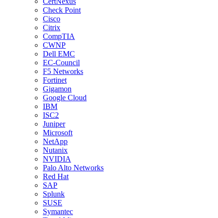
CertNexus
Check Point
Cisco
Citrix
CompTIA
CWNP
Dell EMC
EC-Council
F5 Networks
Fortinet
Gigamon
Google Cloud
IBM
ISC2
Juniper
Microsoft
NetApp
Nutanix
NVIDIA
Palo Alto Networks
Red Hat
SAP
Splunk
SUSE
Symantec