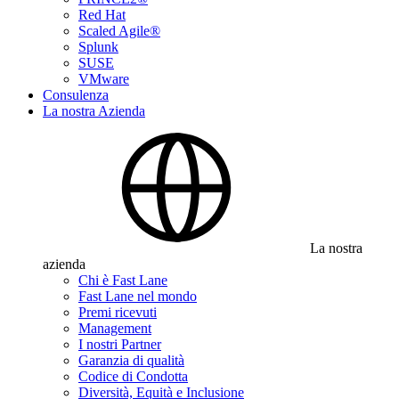
Red Hat
Scaled Agile®
Splunk
SUSE
VMware
Consulenza
La nostra Azienda
La nostra
azienda
Chi è Fast Lane
Fast Lane nel mondo
Premi ricevuti
Management
I nostri Partner
Garanzia di qualità
Codice di Condotta
Diversità, Equità e Inclusione