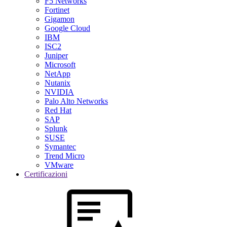
F5 Networks
Fortinet
Gigamon
Google Cloud
IBM
ISC2
Juniper
Microsoft
NetApp
Nutanix
NVIDIA
Palo Alto Networks
Red Hat
SAP
Splunk
SUSE
Symantec
Trend Micro
VMware
Certificazioni