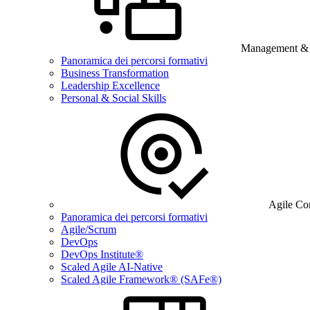
Management & B
Panoramica dei percorsi formativi
Business Transformation
Leadership Excellence
Personal & Social Skills
Agile Co
Panoramica dei percorsi formativi
Agile/Scrum
DevOps
DevOps Institute®
Scaled Agile AI-Native
Scaled Agile Framework® (SAFe®)