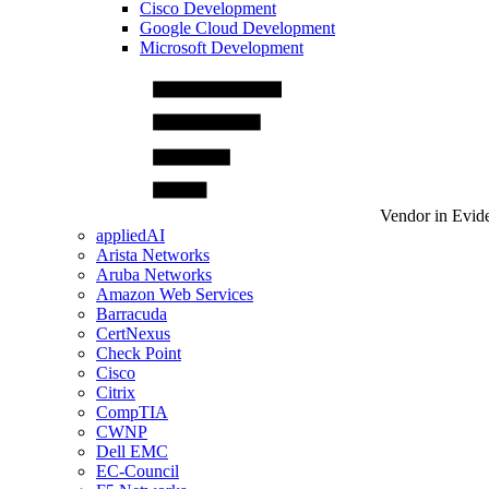
Cisco Development
Google Cloud Development
Microsoft Development
Vendor in Evid
appliedAI
Arista Networks
Aruba Networks
Amazon Web Services
Barracuda
CertNexus
Check Point
Cisco
Citrix
CompTIA
CWNP
Dell EMC
EC-Council