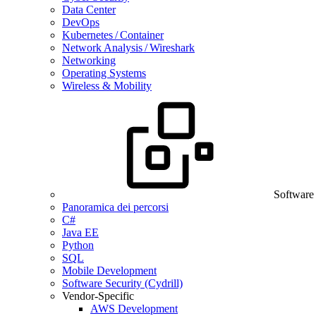
Data Center
DevOps
Kubernetes / Container
Network Analysis / Wireshark
Networking
Operating Systems
Wireless & Mobility
Software
Panoramica dei percorsi
C#
Java EE
Python
SQL
Mobile Development
Software Security (Cydrill)
Vendor-Specific
AWS Development