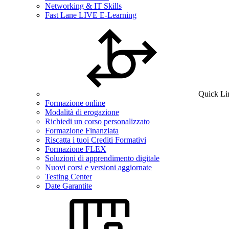
Networking & IT Skills
Fast Lane LIVE E-Learning
Quick Li
Formazione online
Modalità di erogazione
Richiedi un corso personalizzato
Formazione Finanziata
Riscatta i tuoi Crediti Formativi
Formazione FLEX
Soluzioni di apprendimento digitale
Nuovi corsi e versioni aggiornate
Testing Center
Date Garantite