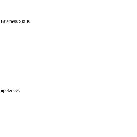
usiness Skills
mpetences