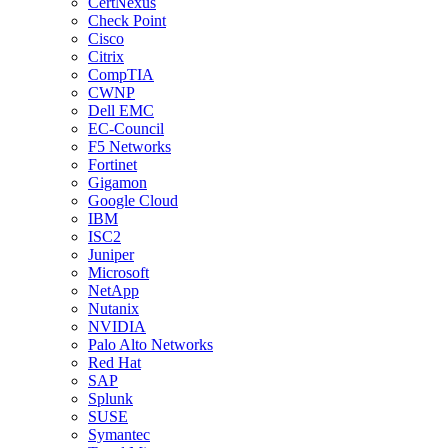
CertNexus
Check Point
Cisco
Citrix
CompTIA
CWNP
Dell EMC
EC-Council
F5 Networks
Fortinet
Gigamon
Google Cloud
IBM
ISC2
Juniper
Microsoft
NetApp
Nutanix
NVIDIA
Palo Alto Networks
Red Hat
SAP
Splunk
SUSE
Symantec