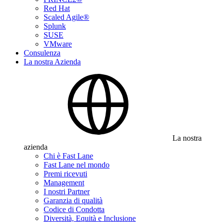
Red Hat
Scaled Agile®
Splunk
SUSE
VMware
Consulenza
La nostra Azienda
La nostra
azienda
Chi è Fast Lane
Fast Lane nel mondo
Premi ricevuti
Management
I nostri Partner
Garanzia di qualità
Codice di Condotta
Diversità, Equità e Inclusione