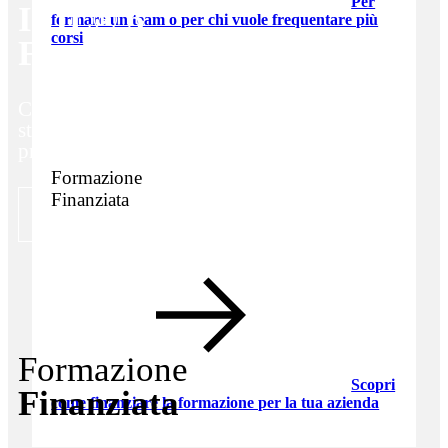
Per
ITIL® 5
formare un team o per chi vuole frequentare più
corsi
Foundation Premium
Corso premium di tre giorni con case
studies, informazioni aggiuntive e
preparazione approfondita all'esame
Formazione
Finanziata
MAGGIORI DETTAGLI
Formazione
Scopri
Finanziata
come finanziare la formazione per la tua azienda