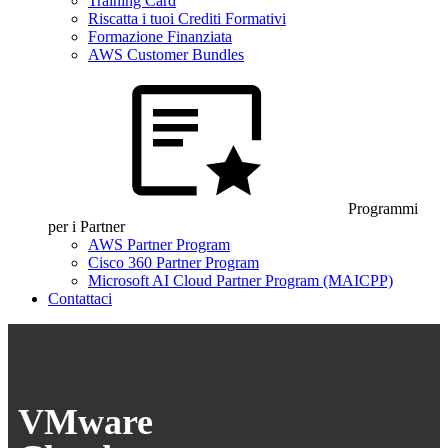
Training Card
Riscatta i tuoi Crediti Formativi
Formazione Finanziata
AWS Customer Bundles
Programmi
per i Partner
AWS Partner Program
Cisco 360 Partner Program
Microsoft AI Cloud Partner Program (MAICPP)
Contattaci
VMware