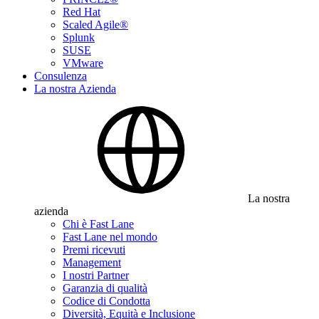
Red Hat
Scaled Agile®
Splunk
SUSE
VMware
Consulenza
La nostra Azienda
La nostra
azienda
Chi è Fast Lane
Fast Lane nel mondo
Premi ricevuti
Management
I nostri Partner
Garanzia di qualità
Codice di Condotta
Diversità, Equità e Inclusione