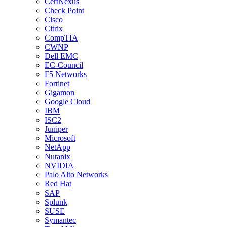
CertNexus
Check Point
Cisco
Citrix
CompTIA
CWNP
Dell EMC
EC-Council
F5 Networks
Fortinet
Gigamon
Google Cloud
IBM
ISC2
Juniper
Microsoft
NetApp
Nutanix
NVIDIA
Palo Alto Networks
Red Hat
SAP
Splunk
SUSE
Symantec