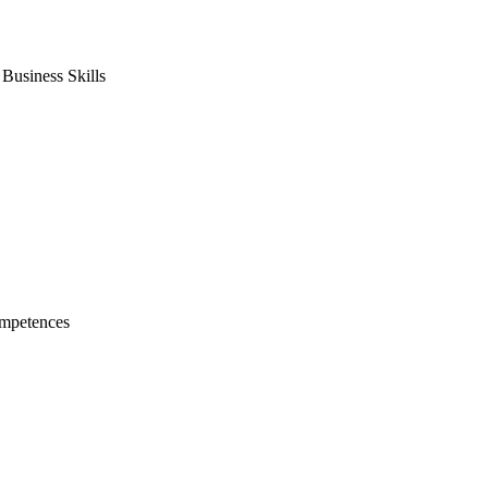
usiness Skills
mpetences