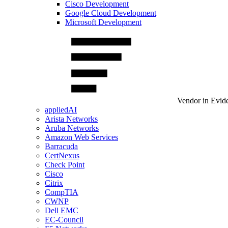
Cisco Development
Google Cloud Development
Microsoft Development
Vendor in Evid
appliedAI
Arista Networks
Aruba Networks
Amazon Web Services
Barracuda
CertNexus
Check Point
Cisco
Citrix
CompTIA
CWNP
Dell EMC
EC-Council