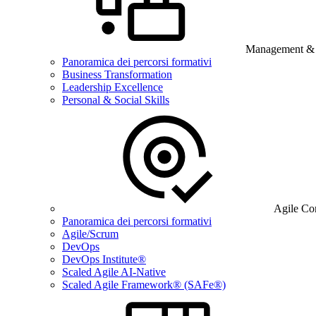
Management & B
Panoramica dei percorsi formativi
Business Transformation
Leadership Excellence
Personal & Social Skills
Agile Co
Panoramica dei percorsi formativi
Agile/Scrum
DevOps
DevOps Institute®
Scaled Agile AI-Native
Scaled Agile Framework® (SAFe®)