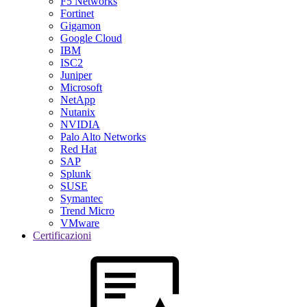
F5 Networks
Fortinet
Gigamon
Google Cloud
IBM
ISC2
Juniper
Microsoft
NetApp
Nutanix
NVIDIA
Palo Alto Networks
Red Hat
SAP
Splunk
SUSE
Symantec
Trend Micro
VMware
Certificazioni