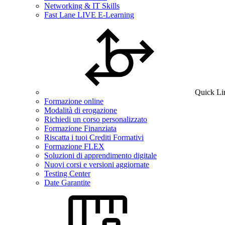
Networking & IT Skills
Fast Lane LIVE E-Learning
Quick Li
Formazione online
Modalità di erogazione
Richiedi un corso personalizzato
Formazione Finanziata
Riscatta i tuoi Crediti Formativi
Formazione FLEX
Soluzioni di apprendimento digitale
Nuovi corsi e versioni aggiornate
Testing Center
Date Garantite