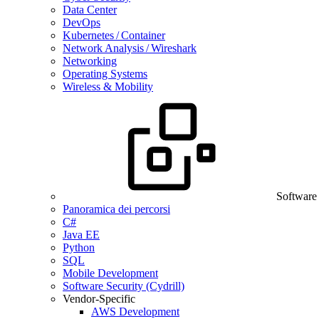
Data Center
DevOps
Kubernetes / Container
Network Analysis / Wireshark
Networking
Operating Systems
Wireless & Mobility
Software
Panoramica dei percorsi
C#
Java EE
Python
SQL
Mobile Development
Software Security (Cydrill)
Vendor-Specific
AWS Development