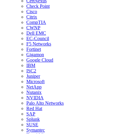
CertNexus
Check Point
Cisco
Citrix
CompTIA
CWNP
Dell EMC
EC-Council
F5 Networks
Fortinet
Gigamon
Google Cloud
IBM
ISC2
Juniper
Microsoft
NetApp
Nutanix
NVIDIA
Palo Alto Networks
Red Hat
SAP
Splunk
SUSE
Symantec