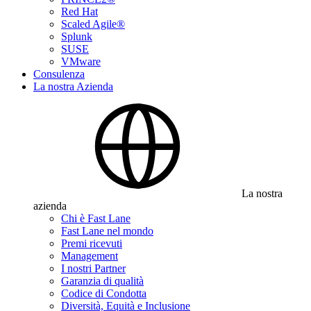
Red Hat
Scaled Agile®
Splunk
SUSE
VMware
Consulenza
La nostra Azienda
La nostra
azienda
Chi è Fast Lane
Fast Lane nel mondo
Premi ricevuti
Management
I nostri Partner
Garanzia di qualità
Codice di Condotta
Diversità, Equità e Inclusione