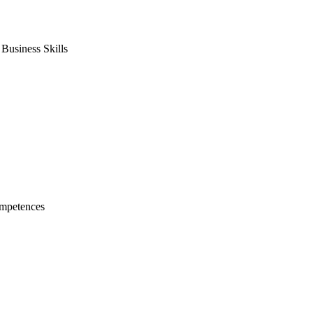
usiness Skills
mpetences