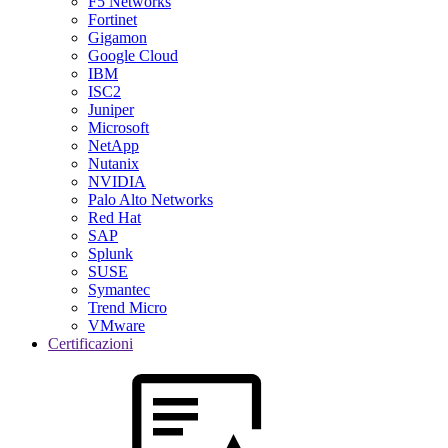
F5 Networks
Fortinet
Gigamon
Google Cloud
IBM
ISC2
Juniper
Microsoft
NetApp
Nutanix
NVIDIA
Palo Alto Networks
Red Hat
SAP
Splunk
SUSE
Symantec
Trend Micro
VMware
Certificazioni