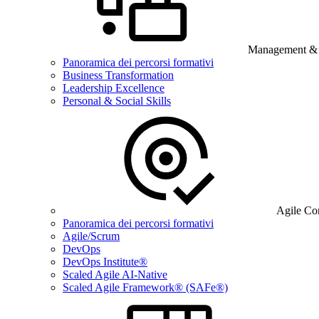
Management & B
Panoramica dei percorsi formativi
Business Transformation
Leadership Excellence
Personal & Social Skills
Agile Co
Panoramica dei percorsi formativi
Agile/Scrum
DevOps
DevOps Institute®
Scaled Agile AI-Native
Scaled Agile Framework® (SAFe®)