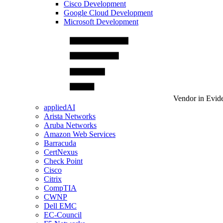
Cisco Development
Google Cloud Development
Microsoft Development
Vendor in Evid
appliedAI
Arista Networks
Aruba Networks
Amazon Web Services
Barracuda
CertNexus
Check Point
Cisco
Citrix
CompTIA
CWNP
Dell EMC
EC-Council