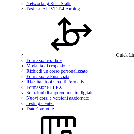
Networking & IT Skills
Fast Lane LIVE E-Learning
Quick Li
Formazione online
Modalità di erogazione
Richiedi un corso personalizzato
Formazione Finanziata
Riscatta i tuoi Crediti Formativi
Formazione FLEX
Soluzioni di apprendimento digitale
Nuovi corsi e versioni aggiornate
Testing Center
Date Garantite