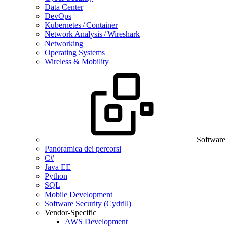
Data Center
DevOps
Kubernetes / Container
Network Analysis / Wireshark
Networking
Operating Systems
Wireless & Mobility
Software
Panoramica dei percorsi
C#
Java EE
Python
SQL
Mobile Development
Software Security (Cydrill)
Vendor-Specific
AWS Development