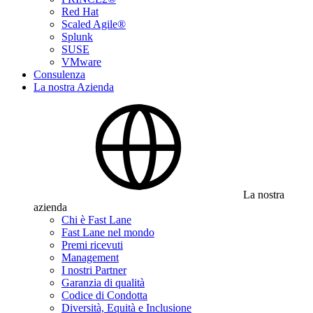
Red Hat
Scaled Agile®
Splunk
SUSE
VMware
Consulenza
La nostra Azienda
La nostra
azienda
Chi è Fast Lane
Fast Lane nel mondo
Premi ricevuti
Management
I nostri Partner
Garanzia di qualità
Codice di Condotta
Diversità, Equità e Inclusione