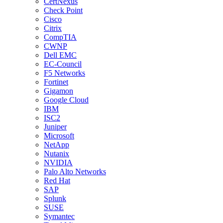
CertNexus
Check Point
Cisco
Citrix
CompTIA
CWNP
Dell EMC
EC-Council
F5 Networks
Fortinet
Gigamon
Google Cloud
IBM
ISC2
Juniper
Microsoft
NetApp
Nutanix
NVIDIA
Palo Alto Networks
Red Hat
SAP
Splunk
SUSE
Symantec