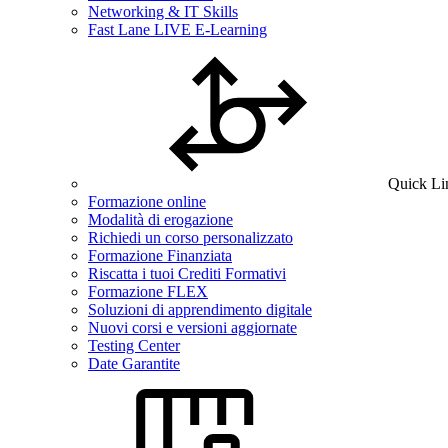
Networking & IT Skills
Fast Lane LIVE E-Learning
Quick Li
Formazione online
Modalità di erogazione
Richiedi un corso personalizzato
Formazione Finanziata
Riscatta i tuoi Crediti Formativi
Formazione FLEX
Soluzioni di apprendimento digitale
Nuovi corsi e versioni aggiornate
Testing Center
Date Garantite