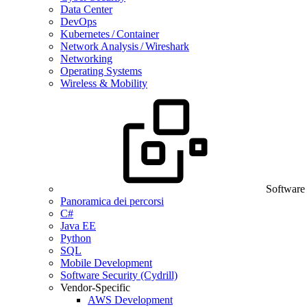
Data Center
DevOps
Kubernetes / Container
Network Analysis / Wireshark
Networking
Operating Systems
Wireless & Mobility
Software
Panoramica dei percorsi
C#
Java EE
Python
SQL
Mobile Development
Software Security (Cydrill)
Vendor-Specific
AWS Development