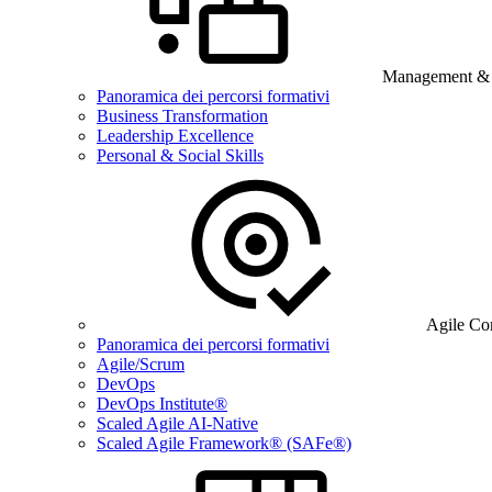
Management & B
Panoramica dei percorsi formativi
Business Transformation
Leadership Excellence
Personal & Social Skills
Agile Co
Panoramica dei percorsi formativi
Agile/Scrum
DevOps
DevOps Institute®
Scaled Agile AI-Native
Scaled Agile Framework® (SAFe®)