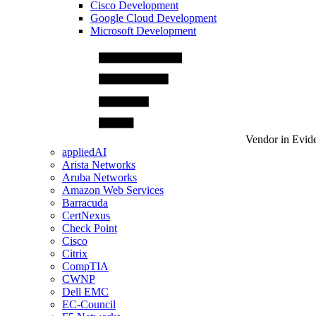
Cisco Development
Google Cloud Development
Microsoft Development
Vendor in Evid
appliedAI
Arista Networks
Aruba Networks
Amazon Web Services
Barracuda
CertNexus
Check Point
Cisco
Citrix
CompTIA
CWNP
Dell EMC
EC-Council