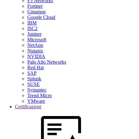
F5 Networks
Fortinet
Gigamon
Google Cloud
IBM
ISC2
Juniper
Microsoft
NetApp
Nutanix
NVIDIA
Palo Alto Networks
Red Hat
SAP
Splunk
SUSE
Symantec
Trend Micro
VMware
Certificazioni