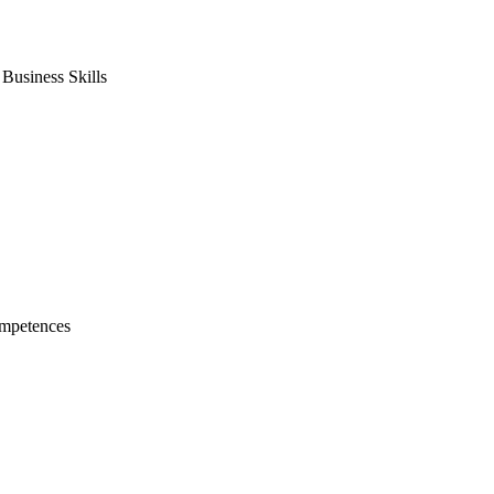
usiness Skills
mpetences