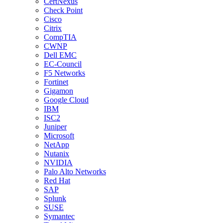
CertNexus
Check Point
Cisco
Citrix
CompTIA
CWNP
Dell EMC
EC-Council
F5 Networks
Fortinet
Gigamon
Google Cloud
IBM
ISC2
Juniper
Microsoft
NetApp
Nutanix
NVIDIA
Palo Alto Networks
Red Hat
SAP
Splunk
SUSE
Symantec