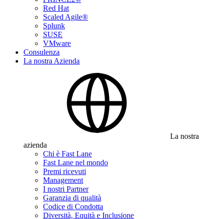
Red Hat
Scaled Agile®
Splunk
SUSE
VMware
Consulenza
La nostra Azienda
La nostra
azienda
Chi è Fast Lane
Fast Lane nel mondo
Premi ricevuti
Management
I nostri Partner
Garanzia di qualità
Codice di Condotta
Diversità, Equità e Inclusione