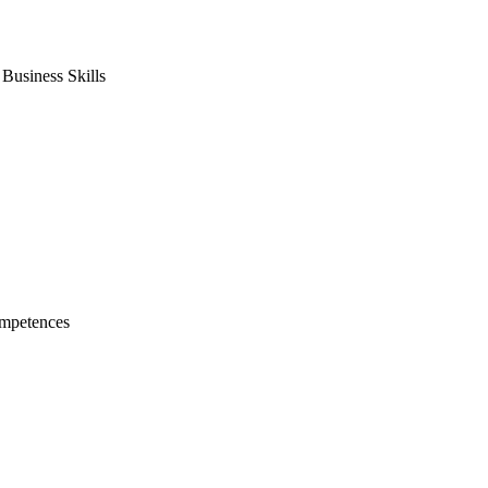
usiness Skills
mpetences