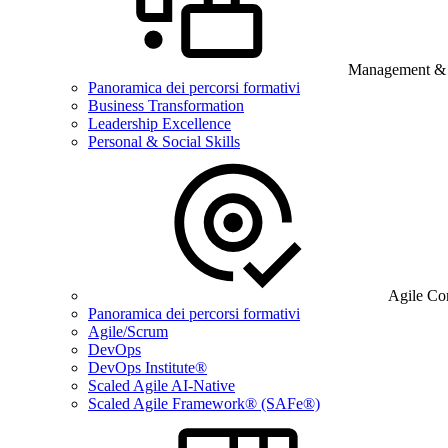
Management & B
Panoramica dei percorsi formativi
Business Transformation
Leadership Excellence
Personal & Social Skills
Agile Co
Panoramica dei percorsi formativi
Agile/Scrum
DevOps
DevOps Institute®
Scaled Agile AI-Native
Scaled Agile Framework® (SAFe®)