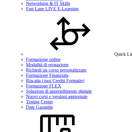
Networking & IT Skills
Fast Lane LIVE E-Learning
Quick Li
Formazione online
Modalità di erogazione
Richiedi un corso personalizzato
Formazione Finanziata
Riscatta i tuoi Crediti Formativi
Formazione FLEX
Soluzioni di apprendimento digitale
Nuovi corsi e versioni aggiornate
Testing Center
Date Garantite