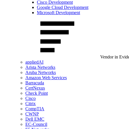
Cisco Development
Google Cloud Development
Microsoft Development
Vendor in Evid
appliedAI
Arista Networks
Aruba Networks
Amazon Web Services
Barracuda
CertNexus
Check Point
Cisco
Citrix
CompTIA
CWNP
Dell EMC
EC-Council