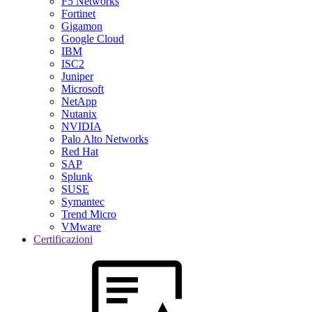
F5 Networks
Fortinet
Gigamon
Google Cloud
IBM
ISC2
Juniper
Microsoft
NetApp
Nutanix
NVIDIA
Palo Alto Networks
Red Hat
SAP
Splunk
SUSE
Symantec
Trend Micro
VMware
Certificazioni