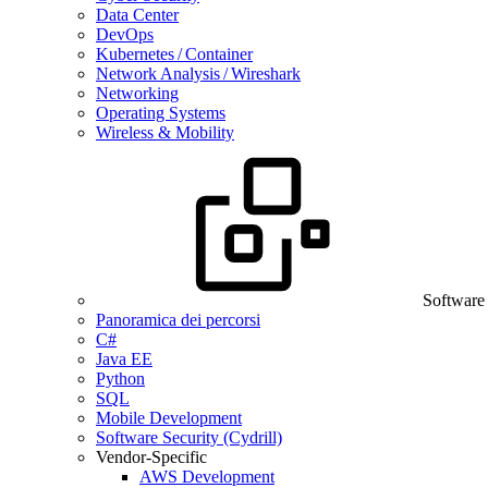
Data Center
DevOps
Kubernetes / Container
Network Analysis / Wireshark
Networking
Operating Systems
Wireless & Mobility
Software
Panoramica dei percorsi
C#
Java EE
Python
SQL
Mobile Development
Software Security (Cydrill)
Vendor-Specific
AWS Development