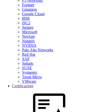
F5 Networks
Fortinet
Gigamon
Google Cloud
IBM
ISC2
Juniper
Microsoft
NetApp
Nutanix
NVIDIA
Palo Alto Networks
Red Hat
SAP
Splunk
SUSE
Symantec
Trend Micro
VMware
Certificazioni