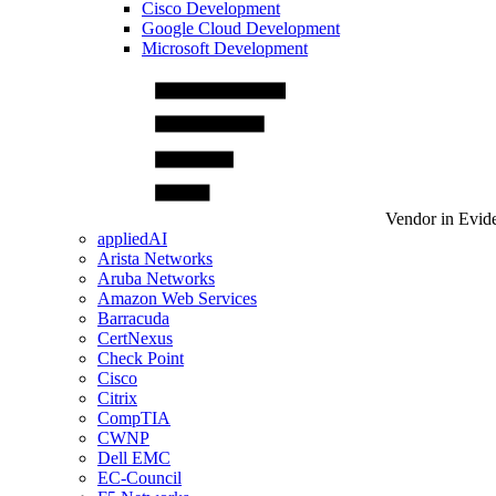
Cisco Development
Google Cloud Development
Microsoft Development
Vendor in Evid
appliedAI
Arista Networks
Aruba Networks
Amazon Web Services
Barracuda
CertNexus
Check Point
Cisco
Citrix
CompTIA
CWNP
Dell EMC
EC-Council