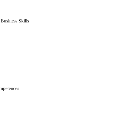
usiness Skills
mpetences