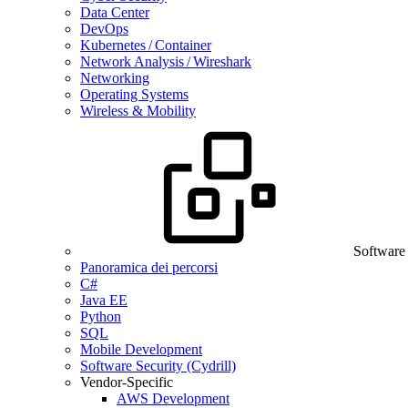
Data Center
DevOps
Kubernetes / Container
Network Analysis / Wireshark
Networking
Operating Systems
Wireless & Mobility
Software
Panoramica dei percorsi
C#
Java EE
Python
SQL
Mobile Development
Software Security (Cydrill)
Vendor-Specific
AWS Development