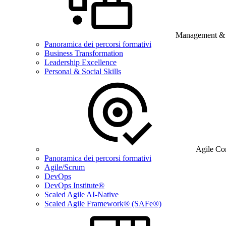
Management & B
Panoramica dei percorsi formativi
Business Transformation
Leadership Excellence
Personal & Social Skills
Agile Co
Panoramica dei percorsi formativi
Agile/Scrum
DevOps
DevOps Institute®
Scaled Agile AI-Native
Scaled Agile Framework® (SAFe®)