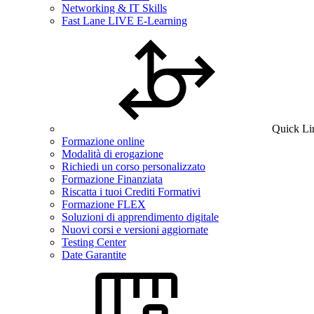
Networking & IT Skills
Fast Lane LIVE E-Learning
Quick Li
Formazione online
Modalità di erogazione
Richiedi un corso personalizzato
Formazione Finanziata
Riscatta i tuoi Crediti Formativi
Formazione FLEX
Soluzioni di apprendimento digitale
Nuovi corsi e versioni aggiornate
Testing Center
Date Garantite