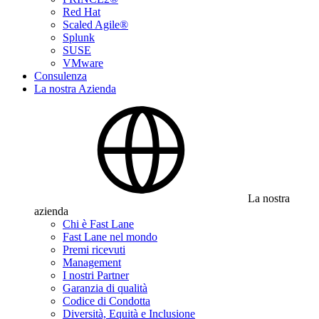
Red Hat
Scaled Agile®
Splunk
SUSE
VMware
Consulenza
La nostra Azienda
La nostra
azienda
Chi è Fast Lane
Fast Lane nel mondo
Premi ricevuti
Management
I nostri Partner
Garanzia di qualità
Codice di Condotta
Diversità, Equità e Inclusione