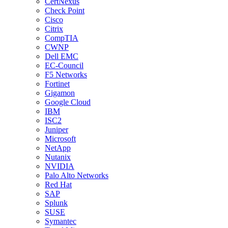
CertNexus
Check Point
Cisco
Citrix
CompTIA
CWNP
Dell EMC
EC-Council
F5 Networks
Fortinet
Gigamon
Google Cloud
IBM
ISC2
Juniper
Microsoft
NetApp
Nutanix
NVIDIA
Palo Alto Networks
Red Hat
SAP
Splunk
SUSE
Symantec