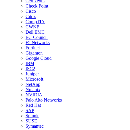
CertNexus
Check Point
Cisco
Citrix
CompTIA
CWNP
Dell EMC
EC-Council
F5 Networks
Fortinet
Gigamon
Google Cloud
IBM
ISC2
Juniper
Microsoft
NetApp
Nutanix
NVIDIA
Palo Alto Networks
Red Hat
SAP
Splunk
SUSE
Symantec