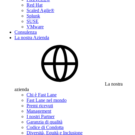
Red Hat
Scaled Agile®
Splunk
SUSE
VMware
Consulenza
La nostra Azienda
La nostra
azienda
Chi è Fast Lane
Fast Lane nel mondo
Premi ricevuti
Management
I nostri Partner
Garanzia di qualità
Codice di Condotta
Diversità, Equità e Inclusione