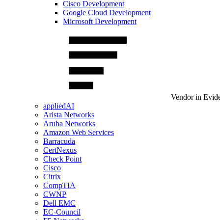
Cisco Development
Google Cloud Development
Microsoft Development
Vendor in Evid
appliedAI
Arista Networks
Aruba Networks
Amazon Web Services
Barracuda
CertNexus
Check Point
Cisco
Citrix
CompTIA
CWNP
Dell EMC
EC-Council