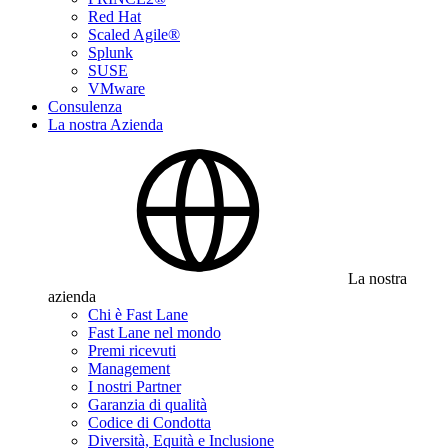
Red Hat
Scaled Agile®
Splunk
SUSE
VMware
Consulenza
La nostra Azienda
La nostra
azienda
Chi è Fast Lane
Fast Lane nel mondo
Premi ricevuti
Management
I nostri Partner
Garanzia di qualità
Codice di Condotta
Diversità, Equità e Inclusione