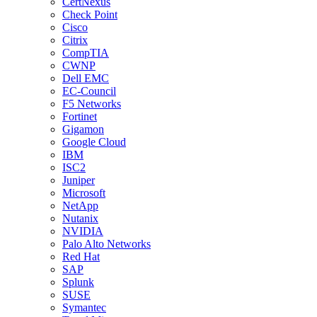
CertNexus
Check Point
Cisco
Citrix
CompTIA
CWNP
Dell EMC
EC-Council
F5 Networks
Fortinet
Gigamon
Google Cloud
IBM
ISC2
Juniper
Microsoft
NetApp
Nutanix
NVIDIA
Palo Alto Networks
Red Hat
SAP
Splunk
SUSE
Symantec