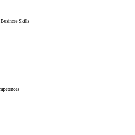
usiness Skills
mpetences