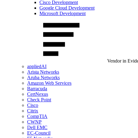
Cisco Development
Google Cloud Development
Microsoft Development
Vendor in Evid
appliedAI
Arista Networks
Aruba Networks
Amazon Web Services
Barracuda
CertNexus
Check Point
Cisco
Citrix
CompTIA
CWNP
Dell EMC
EC-Council