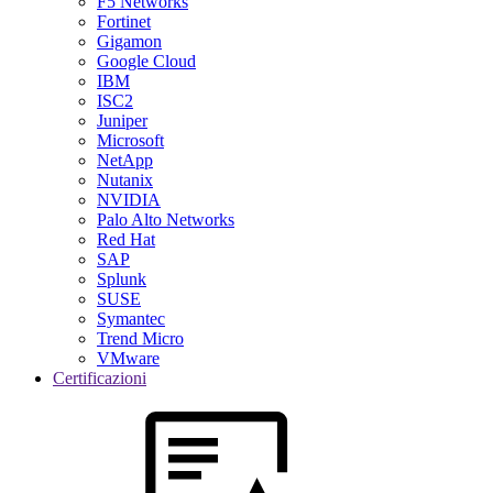
F5 Networks
Fortinet
Gigamon
Google Cloud
IBM
ISC2
Juniper
Microsoft
NetApp
Nutanix
NVIDIA
Palo Alto Networks
Red Hat
SAP
Splunk
SUSE
Symantec
Trend Micro
VMware
Certificazioni