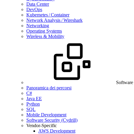
Data Center
DevOps
Kubernetes / Container
Network Analysis / Wireshark
Networking
Operating Systems
Wireless & Mobility
Software
Panoramica dei percorsi
C#
Java EE
Python
SQL
Mobile Development
Software Security (Cydrill)
Vendor-Specific
AWS Development