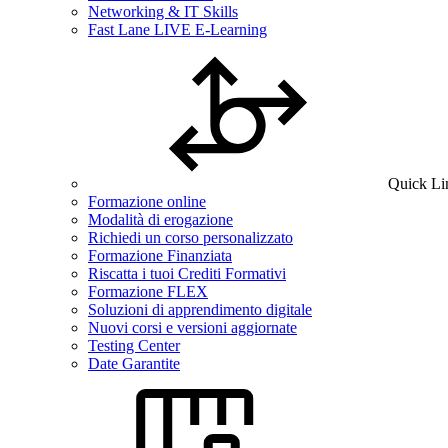
Networking & IT Skills
Fast Lane LIVE E-Learning
Quick Li
Formazione online
Modalità di erogazione
Richiedi un corso personalizzato
Formazione Finanziata
Riscatta i tuoi Crediti Formativi
Formazione FLEX
Soluzioni di apprendimento digitale
Nuovi corsi e versioni aggiornate
Testing Center
Date Garantite