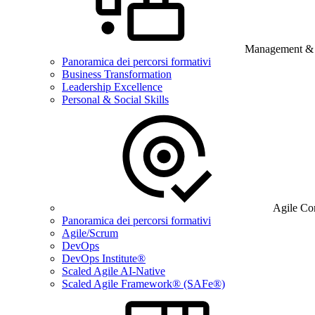
Management & B
Panoramica dei percorsi formativi
Business Transformation
Leadership Excellence
Personal & Social Skills
Agile Co
Panoramica dei percorsi formativi
Agile/Scrum
DevOps
DevOps Institute®
Scaled Agile AI-Native
Scaled Agile Framework® (SAFe®)