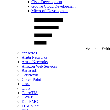
Cisco Development
Google Cloud Development
Microsoft Development
Vendor in Evid
appliedAI
Arista Networks
Aruba Networks
Amazon Web Services
Barracuda
CertNexus
Check Point
Cisco
Citrix
CompTIA
CWNP
Dell EMC
EC-Council