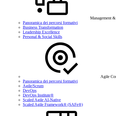
Management & B
Panoramica dei percorsi formativi
Business Transformation
Leadership Excellence
Personal & Social Skills
Agile Co
Panoramica dei percorsi formativi
Agile/Scrum
DevOps
DevOps Institute®
Scaled Agile AI-Native
Scaled Agile Framework® (SAFe®)