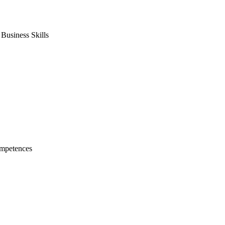
usiness Skills
mpetences