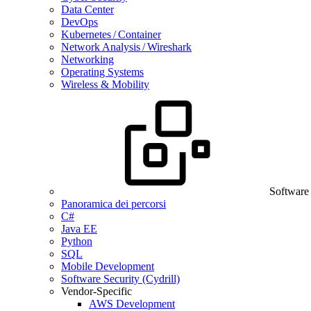
Data Center
DevOps
Kubernetes / Container
Network Analysis / Wireshark
Networking
Operating Systems
Wireless & Mobility
Software
Panoramica dei percorsi
C#
Java EE
Python
SQL
Mobile Development
Software Security (Cydrill)
Vendor-Specific
AWS Development