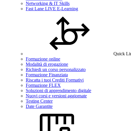
Networking & IT Skills
Fast Lane LIVE E-Learning
Quick Li
Formazione online
Modalità di erogazione
Richiedi un corso personalizzato
Formazione Finanziata
Riscatta i tuoi Crediti Formativi
Formazione FLEX
Soluzioni di apprendimento digitale
Nuovi corsi e versioni aggiornate
Testing Center
Date Garantite