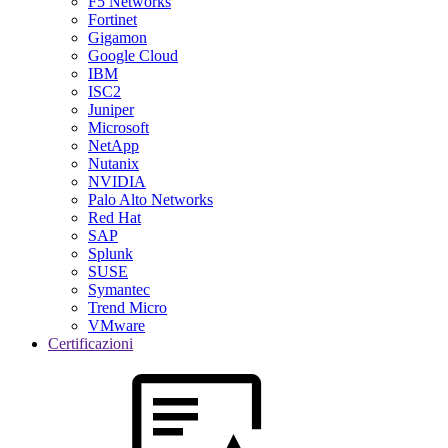
F5 Networks
Fortinet
Gigamon
Google Cloud
IBM
ISC2
Juniper
Microsoft
NetApp
Nutanix
NVIDIA
Palo Alto Networks
Red Hat
SAP
Splunk
SUSE
Symantec
Trend Micro
VMware
Certificazioni