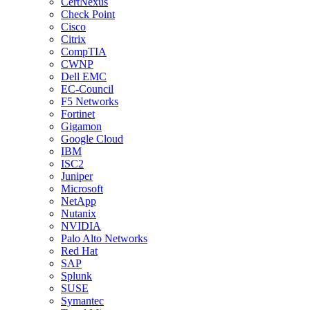
CertNexus
Check Point
Cisco
Citrix
CompTIA
CWNP
Dell EMC
EC-Council
F5 Networks
Fortinet
Gigamon
Google Cloud
IBM
ISC2
Juniper
Microsoft
NetApp
Nutanix
NVIDIA
Palo Alto Networks
Red Hat
SAP
Splunk
SUSE
Symantec