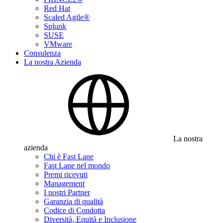
Red Hat
Scaled Agile®
Splunk
SUSE
VMware
Consulenza
La nostra Azienda
La nostra
azienda
Chi è Fast Lane
Fast Lane nel mondo
Premi ricevuti
Management
I nostri Partner
Garanzia di qualità
Codice di Condotta
Diversità, Equità e Inclusione