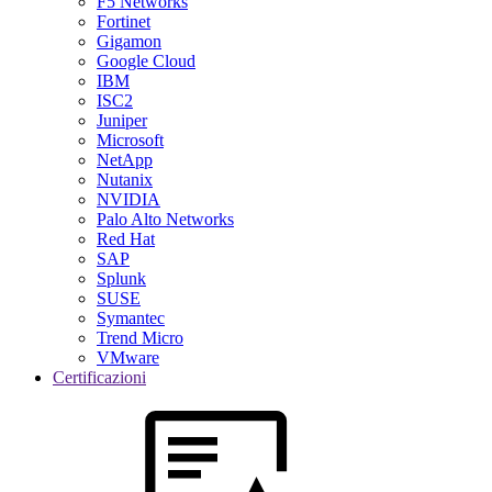
F5 Networks
Fortinet
Gigamon
Google Cloud
IBM
ISC2
Juniper
Microsoft
NetApp
Nutanix
NVIDIA
Palo Alto Networks
Red Hat
SAP
Splunk
SUSE
Symantec
Trend Micro
VMware
Certificazioni