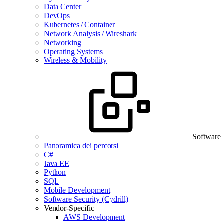
Data Center
DevOps
Kubernetes / Container
Network Analysis / Wireshark
Networking
Operating Systems
Wireless & Mobility
Software
Panoramica dei percorsi
C#
Java EE
Python
SQL
Mobile Development
Software Security (Cydrill)
Vendor-Specific
AWS Development