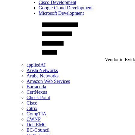
Cisco Development
Google Cloud Development
Microsoft Development
Vendor in Evid
appliedAI
Arista Networks
Aruba Networks
Amazon Web Services
Barracuda
CertNexus
Check Point
Cisco
Citrix
CompTIA
CWNP
Dell EMC
EC-Council