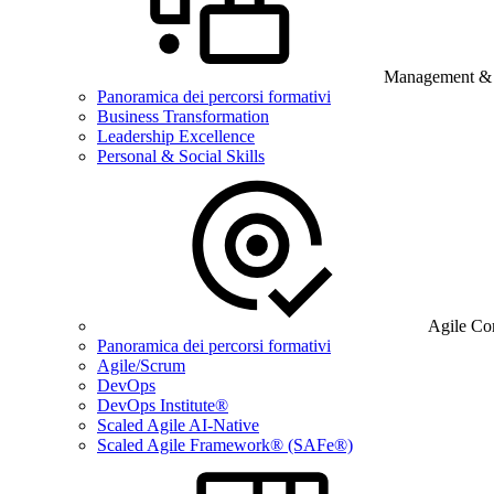
Management & B
Panoramica dei percorsi formativi
Business Transformation
Leadership Excellence
Personal & Social Skills
Agile Co
Panoramica dei percorsi formativi
Agile/Scrum
DevOps
DevOps Institute®
Scaled Agile AI-Native
Scaled Agile Framework® (SAFe®)