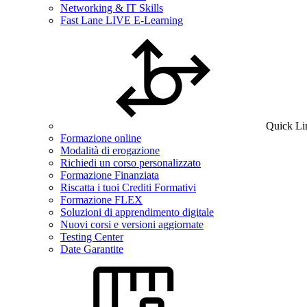
Networking & IT Skills
Fast Lane LIVE E-Learning
Quick Li
Formazione online
Modalità di erogazione
Richiedi un corso personalizzato
Formazione Finanziata
Riscatta i tuoi Crediti Formativi
Formazione FLEX
Soluzioni di apprendimento digitale
Nuovi corsi e versioni aggiornate
Testing Center
Date Garantite