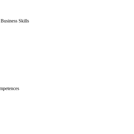
usiness Skills
mpetences