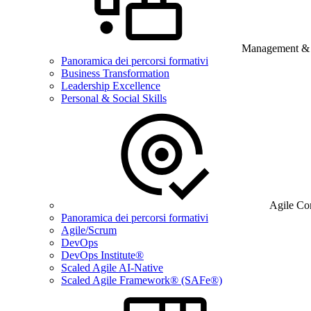
Management & B
Panoramica dei percorsi formativi
Business Transformation
Leadership Excellence
Personal & Social Skills
Agile Co
Panoramica dei percorsi formativi
Agile/Scrum
DevOps
DevOps Institute®
Scaled Agile AI-Native
Scaled Agile Framework® (SAFe®)