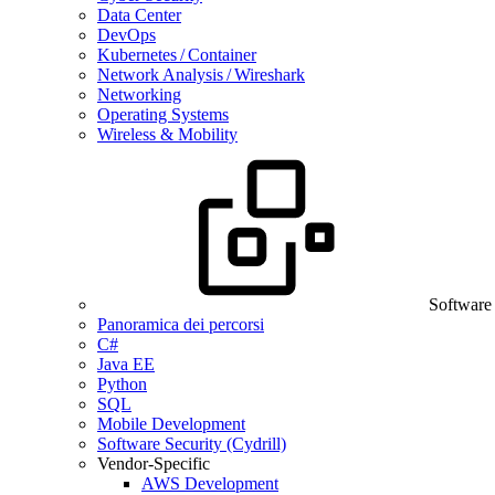
Data Center
DevOps
Kubernetes / Container
Network Analysis / Wireshark
Networking
Operating Systems
Wireless & Mobility
Software
Panoramica dei percorsi
C#
Java EE
Python
SQL
Mobile Development
Software Security (Cydrill)
Vendor-Specific
AWS Development