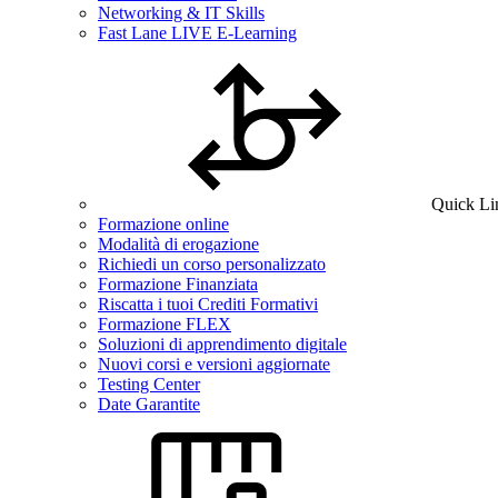
Networking & IT Skills
Fast Lane LIVE E-Learning
Quick Li
Formazione online
Modalità di erogazione
Richiedi un corso personalizzato
Formazione Finanziata
Riscatta i tuoi Crediti Formativi
Formazione FLEX
Soluzioni di apprendimento digitale
Nuovi corsi e versioni aggiornate
Testing Center
Date Garantite