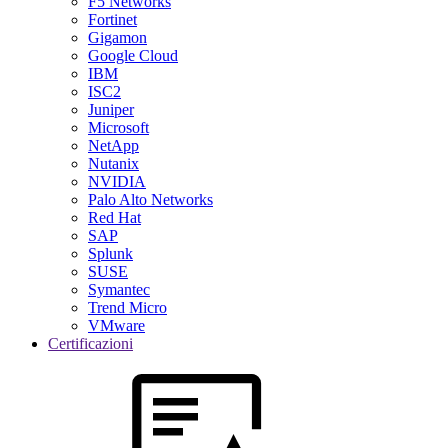
F5 Networks
Fortinet
Gigamon
Google Cloud
IBM
ISC2
Juniper
Microsoft
NetApp
Nutanix
NVIDIA
Palo Alto Networks
Red Hat
SAP
Splunk
SUSE
Symantec
Trend Micro
VMware
Certificazioni