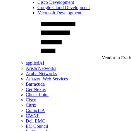
Cisco Development
Google Cloud Development
Microsoft Development
Vendor in Evid
appliedAI
Arista Networks
Aruba Networks
Amazon Web Services
Barracuda
CertNexus
Check Point
Cisco
Citrix
CompTIA
CWNP
Dell EMC
EC-Council