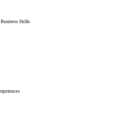
usiness Skills
mpetences