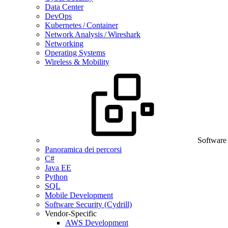
Data Center
DevOps
Kubernetes / Container
Network Analysis / Wireshark
Networking
Operating Systems
Wireless & Mobility
Software
Panoramica dei percorsi
C#
Java EE
Python
SQL
Mobile Development
Software Security (Cydrill)
Vendor-Specific
AWS Development