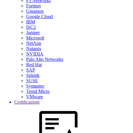
F5 Networks
Fortinet
Gigamon
Google Cloud
IBM
ISC2
Juniper
Microsoft
NetApp
Nutanix
NVIDIA
Palo Alto Networks
Red Hat
SAP
Splunk
SUSE
Symantec
Trend Micro
VMware
Certificazioni