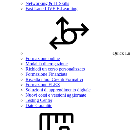
Networking & IT Skills
Fast Lane LIVE E-Learning
Quick Li
Formazione online
Modalità di erogazione
Richiedi un corso personalizzato
Formazione Finanziata
Riscatta i tuoi Crediti Formativi
Formazione FLEX
Soluzioni di apprendimento digitale
Nuovi corsi e versioni aggiornate
Testing Center
Date Garantite