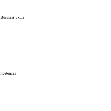
usiness Skills
mpetences