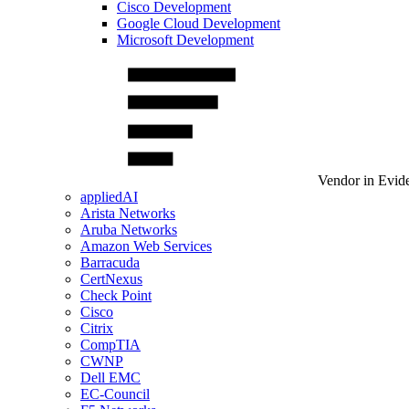
Cisco Development
Google Cloud Development
Microsoft Development
Vendor in Evid
appliedAI
Arista Networks
Aruba Networks
Amazon Web Services
Barracuda
CertNexus
Check Point
Cisco
Citrix
CompTIA
CWNP
Dell EMC
EC-Council