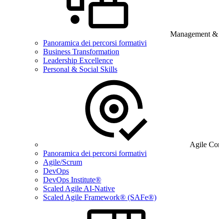
Management & B
Panoramica dei percorsi formativi
Business Transformation
Leadership Excellence
Personal & Social Skills
Agile Co
Panoramica dei percorsi formativi
Agile/Scrum
DevOps
DevOps Institute®
Scaled Agile AI-Native
Scaled Agile Framework® (SAFe®)