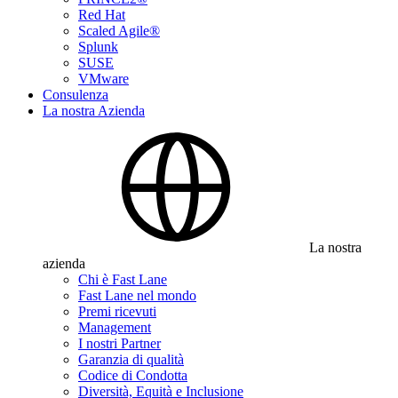
Red Hat
Scaled Agile®
Splunk
SUSE
VMware
Consulenza
La nostra Azienda
La nostra
azienda
Chi è Fast Lane
Fast Lane nel mondo
Premi ricevuti
Management
I nostri Partner
Garanzia di qualità
Codice di Condotta
Diversità, Equità e Inclusione