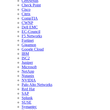
CertNexus
Check Point
Cisco
Citrix
CompTIA
CWNP
Dell EMC
EC-Council
F5 Networks
Fortinet
Gigamon
Google Cloud
IBM
ISC2
Juniper
Microsoft
NetApp
Nutanix
NVIDIA
Palo Alto Networks
Red Hat
SAP
Splunk
SUSE
Symantec