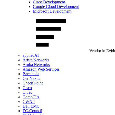
Cisco Development
Google Cloud Development
Microsoft Development
Vendor in Evid
appliedAI
Arista Networks
Aruba Networks
Amazon Web Services
Barracuda
CertNexus
Check Point
Cisco
Citrix
CompTIA
CWNP
Dell EMC
EC-Council