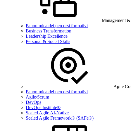
Management & B
Panoramica dei percorsi formativi
Business Transformation
Leadership Excellence
Personal & Social Skills
Agile Co
Panoramica dei percorsi formativi
Agile/Scrum
DevOps
DevOps Institute®
Scaled Agile AI-Native
Scaled Agile Framework® (SAFe®)