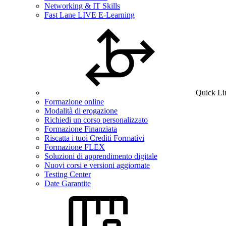
Networking & IT Skills
Fast Lane LIVE E-Learning
Quick Li
Formazione online
Modalità di erogazione
Richiedi un corso personalizzato
Formazione Finanziata
Riscatta i tuoi Crediti Formativi
Formazione FLEX
Soluzioni di apprendimento digitale
Nuovi corsi e versioni aggiornate
Testing Center
Date Garantite