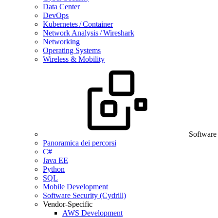
Data Center
DevOps
Kubernetes / Container
Network Analysis / Wireshark
Networking
Operating Systems
Wireless & Mobility
Software
Panoramica dei percorsi
C#
Java EE
Python
SQL
Mobile Development
Software Security (Cydrill)
Vendor-Specific
AWS Development