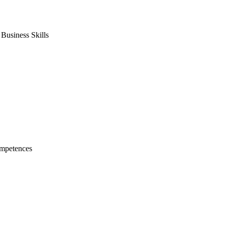
usiness Skills
mpetences