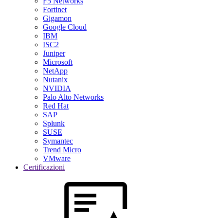
F5 Networks
Fortinet
Gigamon
Google Cloud
IBM
ISC2
Juniper
Microsoft
NetApp
Nutanix
NVIDIA
Palo Alto Networks
Red Hat
SAP
Splunk
SUSE
Symantec
Trend Micro
VMware
Certificazioni