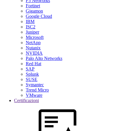
F5 Networks
Fortinet
Gigamon
Google Cloud
IBM
ISC2
Juniper
Microsoft
NetApp
Nutanix
NVIDIA
Palo Alto Networks
Red Hat
SAP
Splunk
SUSE
Symantec
Trend Micro
VMware
Certificazioni