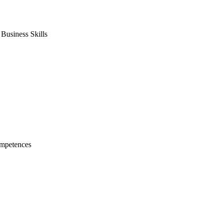
usiness Skills
mpetences