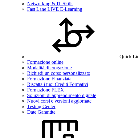
Networking & IT Skills
Fast Lane LIVE E-Learning
Quick Li
Formazione online
Modalità di erogazione
Richiedi un corso personalizzato
Formazione Finanziata
Riscatta i tuoi Crediti Formativi
Formazione FLEX
Soluzioni di apprendimento digitale
Nuovi corsi e versioni aggiornate
Testing Center
Date Garantite