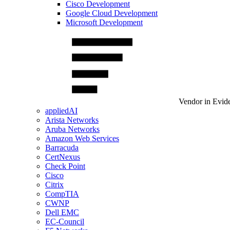
Cisco Development
Google Cloud Development
Microsoft Development
Vendor in Evid
appliedAI
Arista Networks
Aruba Networks
Amazon Web Services
Barracuda
CertNexus
Check Point
Cisco
Citrix
CompTIA
CWNP
Dell EMC
EC-Council