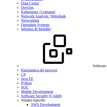
Data Center
DevOps
Kubernetes / Container
Network Analysis / Wireshark
Networking
Operating Systems
Wireless & Mobility
Software
Panoramica dei percorsi
C#
Java EE
Python
SQL
Mobile Development
Software Security (Cydrill)
Vendor-Specific
AWS Development