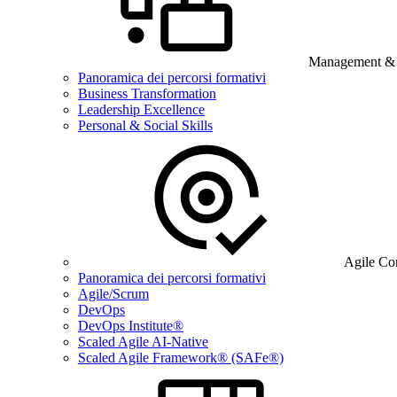
Management & B
Panoramica dei percorsi formativi
Business Transformation
Leadership Excellence
Personal & Social Skills
Agile Co
Panoramica dei percorsi formativi
Agile/Scrum
DevOps
DevOps Institute®
Scaled Agile AI-Native
Scaled Agile Framework® (SAFe®)