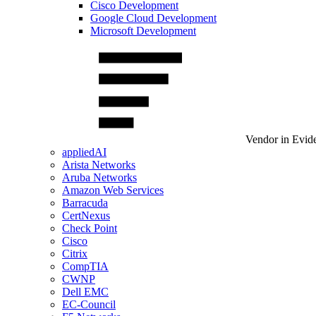
Cisco Development
Google Cloud Development
Microsoft Development
Vendor in Evid
appliedAI
Arista Networks
Aruba Networks
Amazon Web Services
Barracuda
CertNexus
Check Point
Cisco
Citrix
CompTIA
CWNP
Dell EMC
EC-Council