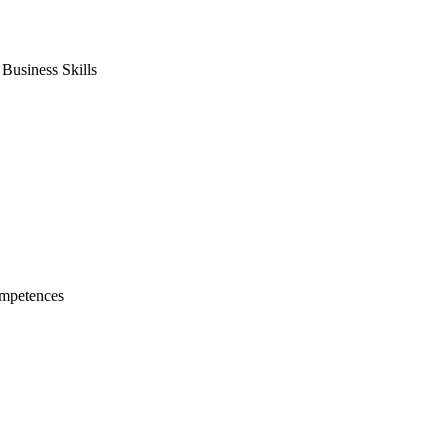
usiness Skills
mpetences