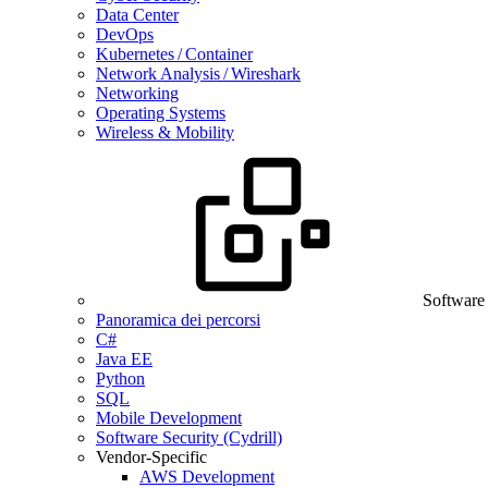
Data Center
DevOps
Kubernetes / Container
Network Analysis / Wireshark
Networking
Operating Systems
Wireless & Mobility
Software
Panoramica dei percorsi
C#
Java EE
Python
SQL
Mobile Development
Software Security (Cydrill)
Vendor-Specific
AWS Development