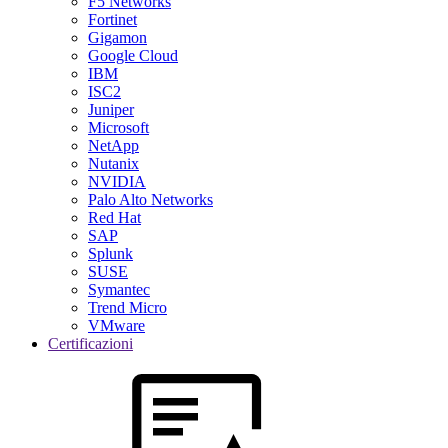
F5 Networks
Fortinet
Gigamon
Google Cloud
IBM
ISC2
Juniper
Microsoft
NetApp
Nutanix
NVIDIA
Palo Alto Networks
Red Hat
SAP
Splunk
SUSE
Symantec
Trend Micro
VMware
Certificazioni