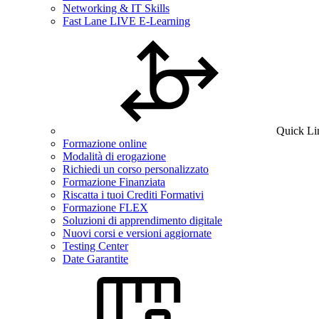
Networking & IT Skills
Fast Lane LIVE E-Learning
Quick Li
Formazione online
Modalità di erogazione
Richiedi un corso personalizzato
Formazione Finanziata
Riscatta i tuoi Crediti Formativi
Formazione FLEX
Soluzioni di apprendimento digitale
Nuovi corsi e versioni aggiornate
Testing Center
Date Garantite