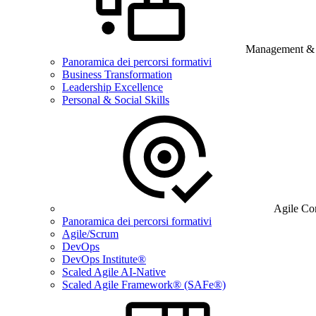
Management & B
Panoramica dei percorsi formativi
Business Transformation
Leadership Excellence
Personal & Social Skills
Agile Co
Panoramica dei percorsi formativi
Agile/Scrum
DevOps
DevOps Institute®
Scaled Agile AI-Native
Scaled Agile Framework® (SAFe®)