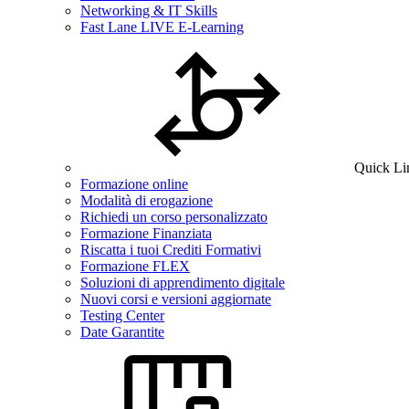
Networking & IT Skills
Fast Lane LIVE E-Learning
Quick Li
Formazione online
Modalità di erogazione
Richiedi un corso personalizzato
Formazione Finanziata
Riscatta i tuoi Crediti Formativi
Formazione FLEX
Soluzioni di apprendimento digitale
Nuovi corsi e versioni aggiornate
Testing Center
Date Garantite