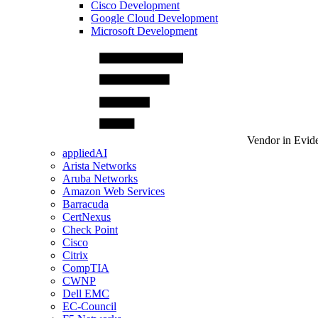
Cisco Development
Google Cloud Development
Microsoft Development
Vendor in Evid
appliedAI
Arista Networks
Aruba Networks
Amazon Web Services
Barracuda
CertNexus
Check Point
Cisco
Citrix
CompTIA
CWNP
Dell EMC
EC-Council