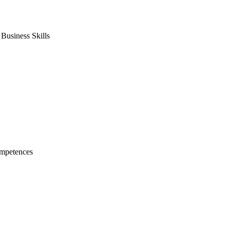
usiness Skills
mpetences