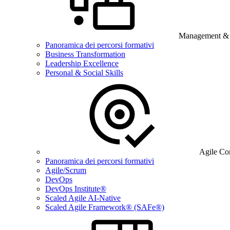
Management & B
Panoramica dei percorsi formativi
Business Transformation
Leadership Excellence
Personal & Social Skills
Agile Co
Panoramica dei percorsi formativi
Agile/Scrum
DevOps
DevOps Institute®
Scaled Agile AI-Native
Scaled Agile Framework® (SAFe®)