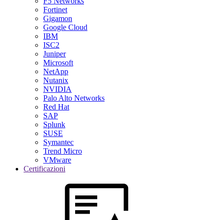
F5 Networks
Fortinet
Gigamon
Google Cloud
IBM
ISC2
Juniper
Microsoft
NetApp
Nutanix
NVIDIA
Palo Alto Networks
Red Hat
SAP
Splunk
SUSE
Symantec
Trend Micro
VMware
Certificazioni