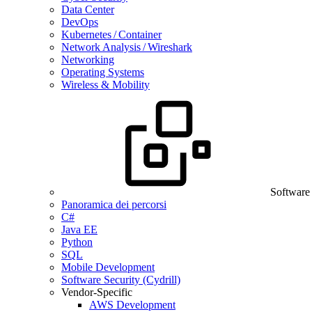
Data Center
DevOps
Kubernetes / Container
Network Analysis / Wireshark
Networking
Operating Systems
Wireless & Mobility
Software
Panoramica dei percorsi
C#
Java EE
Python
SQL
Mobile Development
Software Security (Cydrill)
Vendor-Specific
AWS Development