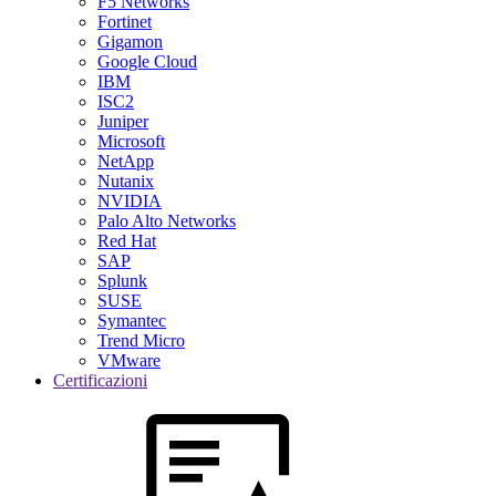
F5 Networks
Fortinet
Gigamon
Google Cloud
IBM
ISC2
Juniper
Microsoft
NetApp
Nutanix
NVIDIA
Palo Alto Networks
Red Hat
SAP
Splunk
SUSE
Symantec
Trend Micro
VMware
Certificazioni