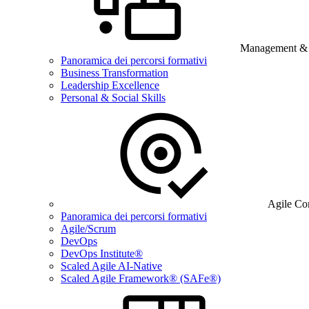
Management & B
Panoramica dei percorsi formativi
Business Transformation
Leadership Excellence
Personal & Social Skills
Agile Co
Panoramica dei percorsi formativi
Agile/Scrum
DevOps
DevOps Institute®
Scaled Agile AI-Native
Scaled Agile Framework® (SAFe®)