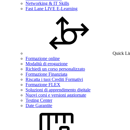
Networking & IT Skills
Fast Lane LIVE E-Learning
Quick Li
Formazione online
Modalità di erogazione
Richiedi un corso personalizzato
Formazione Finanziata
Riscatta i tuoi Crediti Formativi
Formazione FLEX
Soluzioni di apprendimento digitale
Nuovi corsi e versioni aggiornate
Testing Center
Date Garantite