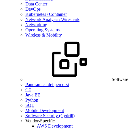
Data Center
DevOps
Kubernetes / Container
Network Analysis / Wireshark
Networking
Operating Systems
Wireless & Mobility
Software
Panoramica dei percorsi
C#
Java EE
Python
SQL
Mobile Development
Software Security (Cydrill)
Vendor-Specific
AWS Development