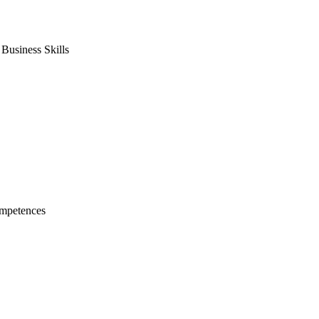
usiness Skills
mpetences