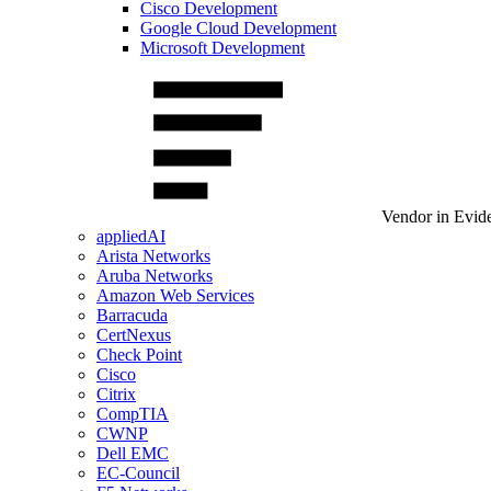
Cisco Development
Google Cloud Development
Microsoft Development
Vendor in Evid
appliedAI
Arista Networks
Aruba Networks
Amazon Web Services
Barracuda
CertNexus
Check Point
Cisco
Citrix
CompTIA
CWNP
Dell EMC
EC-Council