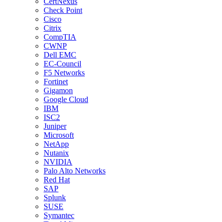
CertNexus
Check Point
Cisco
Citrix
CompTIA
CWNP
Dell EMC
EC-Council
F5 Networks
Fortinet
Gigamon
Google Cloud
IBM
ISC2
Juniper
Microsoft
NetApp
Nutanix
NVIDIA
Palo Alto Networks
Red Hat
SAP
Splunk
SUSE
Symantec