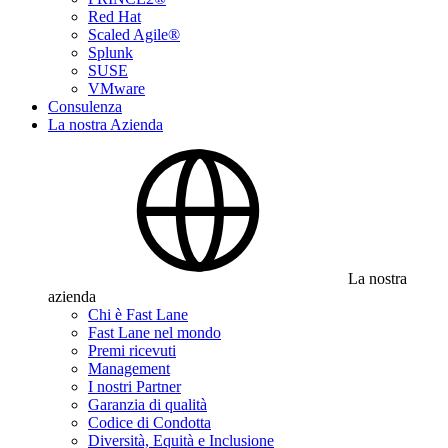
Red Hat
Scaled Agile®
Splunk
SUSE
VMware
Consulenza
La nostra Azienda
La nostra
azienda
Chi è Fast Lane
Fast Lane nel mondo
Premi ricevuti
Management
I nostri Partner
Garanzia di qualità
Codice di Condotta
Diversità, Equità e Inclusione