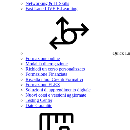
Networking & IT Skills
Fast Lane LIVE E-Learning
Quick Li
Formazione online
Modalità di erogazione
Richiedi un corso personalizzato
Formazione Finanziata
Riscatta i tuoi Crediti Formativi
Formazione FLEX
Soluzioni di apprendimento digitale
Nuovi corsi e versioni aggiornate
Testing Center
Date Garantite