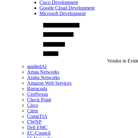
Cisco Development
Google Cloud Development
Microsoft Development
Vendor in Evid
appliedAI
Arista Networks
Aruba Networks
Amazon Web Services
Barracuda
CertNexus
Check Point
Cisco
Citrix
CompTIA
CWNP
Dell EMC
EC-Council