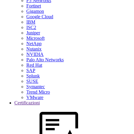
F5 Networks
Fortinet
Gigamon
Google Cloud
IBM
ISC2
Juniper
Microsoft
NetApp
Nutanix
NVIDIA
Palo Alto Networks
Red Hat
SAP
Splunk
SUSE
Symantec
Trend Micro
VMware
Certificazioni