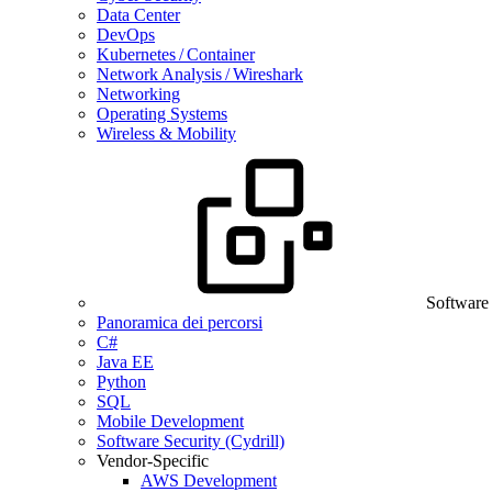
Data Center
DevOps
Kubernetes / Container
Network Analysis / Wireshark
Networking
Operating Systems
Wireless & Mobility
Software
Panoramica dei percorsi
C#
Java EE
Python
SQL
Mobile Development
Software Security (Cydrill)
Vendor-Specific
AWS Development