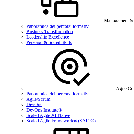
Management & B
Panoramica dei percorsi formativi
Business Transformation
Leadership Excellence
Personal & Social Skills
Agile Co
Panoramica dei percorsi formativi
Agile/Scrum
DevOps
DevOps Institute®
Scaled Agile AI-Native
Scaled Agile Framework® (SAFe®)