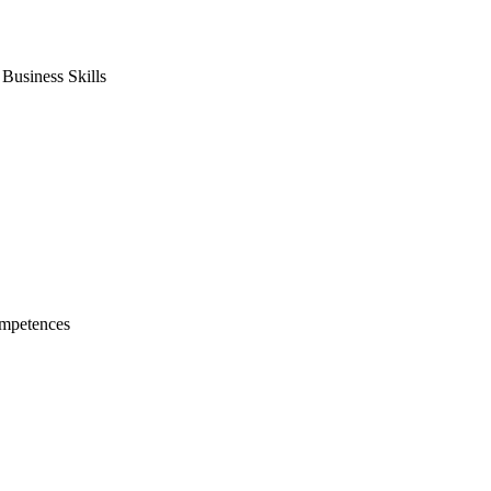
usiness Skills
mpetences