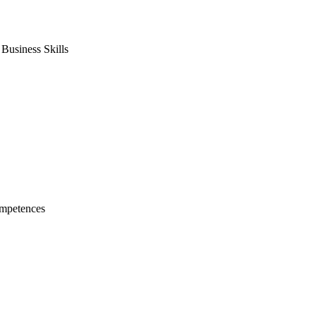
usiness Skills
mpetences