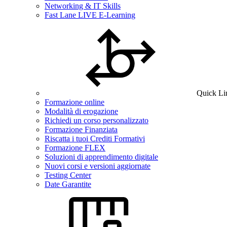
Networking & IT Skills
Fast Lane LIVE E-Learning
Quick Li
Formazione online
Modalità di erogazione
Richiedi un corso personalizzato
Formazione Finanziata
Riscatta i tuoi Crediti Formativi
Formazione FLEX
Soluzioni di apprendimento digitale
Nuovi corsi e versioni aggiornate
Testing Center
Date Garantite