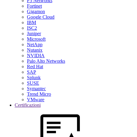
F5 Networks
Fortinet
Gigamon
Google Cloud
IBM
ISC2
Juniper
Microsoft
NetApp
Nutanix
NVIDIA
Palo Alto Networks
Red Hat
SAP
Splunk
SUSE
Symantec
Trend Micro
VMware
Certificazioni