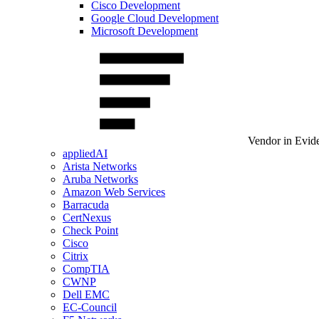
Cisco Development
Google Cloud Development
Microsoft Development
Vendor in Evid
appliedAI
Arista Networks
Aruba Networks
Amazon Web Services
Barracuda
CertNexus
Check Point
Cisco
Citrix
CompTIA
CWNP
Dell EMC
EC-Council