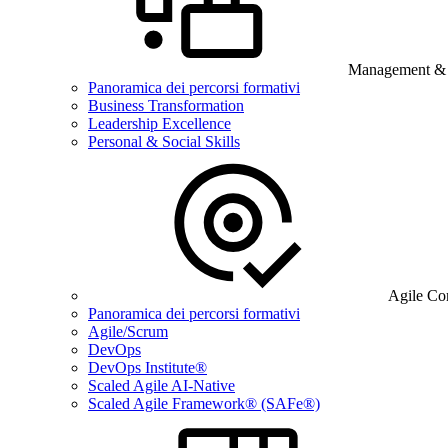
Management & B
Panoramica dei percorsi formativi
Business Transformation
Leadership Excellence
Personal & Social Skills
Agile Co
Panoramica dei percorsi formativi
Agile/Scrum
DevOps
DevOps Institute®
Scaled Agile AI-Native
Scaled Agile Framework® (SAFe®)