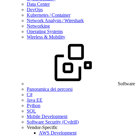
Data Center
DevOps
Kubernetes / Container
Network Analysis / Wireshark
Networking
Operating Systems
Wireless & Mobility
Software
Panoramica dei percorsi
C#
Java EE
Python
SQL
Mobile Development
Software Security (Cydrill)
Vendor-Specific
AWS Development