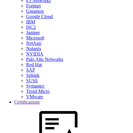
F5 Networks
Fortinet
Gigamon
Google Cloud
IBM
ISC2
Juniper
Microsoft
NetApp
Nutanix
NVIDIA
Palo Alto Networks
Red Hat
SAP
Splunk
SUSE
Symantec
Trend Micro
VMware
Certificazioni