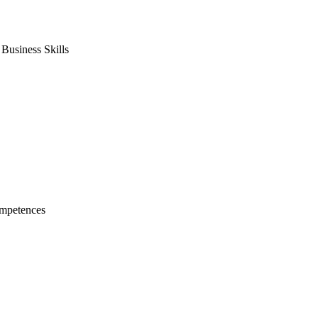
usiness Skills
mpetences