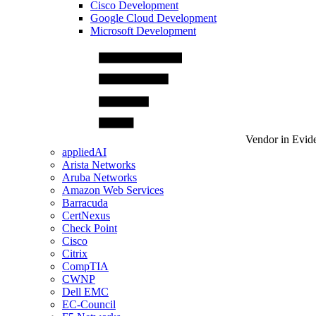
Cisco Development
Google Cloud Development
Microsoft Development
Vendor in Evid
appliedAI
Arista Networks
Aruba Networks
Amazon Web Services
Barracuda
CertNexus
Check Point
Cisco
Citrix
CompTIA
CWNP
Dell EMC
EC-Council