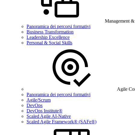
Management & B
Panoramica dei percorsi formativi
Business Transformation
Leadership Excellence
Personal & Social Skills
Agile Co
Panoramica dei percorsi formativi
Agile/Scrum
DevOps
DevOps Institute®
Scaled Agile AI-Native
Scaled Agile Framework® (SAFe®)