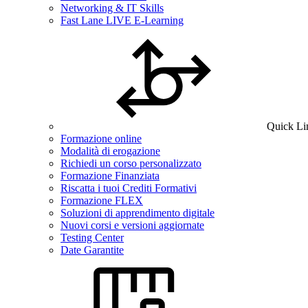
Networking & IT Skills
Fast Lane LIVE E-Learning
Quick Li
Formazione online
Modalità di erogazione
Richiedi un corso personalizzato
Formazione Finanziata
Riscatta i tuoi Crediti Formativi
Formazione FLEX
Soluzioni di apprendimento digitale
Nuovi corsi e versioni aggiornate
Testing Center
Date Garantite