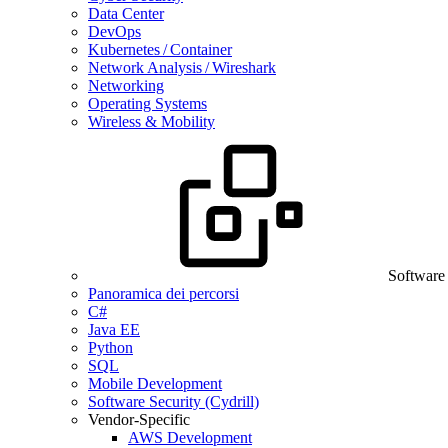
Data Center
DevOps
Kubernetes / Container
Network Analysis / Wireshark
Networking
Operating Systems
Wireless & Mobility
Software
Panoramica dei percorsi
C#
Java EE
Python
SQL
Mobile Development
Software Security (Cydrill)
Vendor-Specific
AWS Development