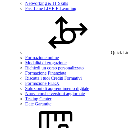
Networking & IT Skills
Fast Lane LIVE E-Learning
Quick Li
Formazione online
Modalità di erogazione
Richiedi un corso personalizzato
Formazione Finanziata
Riscatta i tuoi Crediti Formativi
Formazione FLEX
Soluzioni di apprendimento digitale
Nuovi corsi e versioni aggiornate
Testing Center
Date Garantite