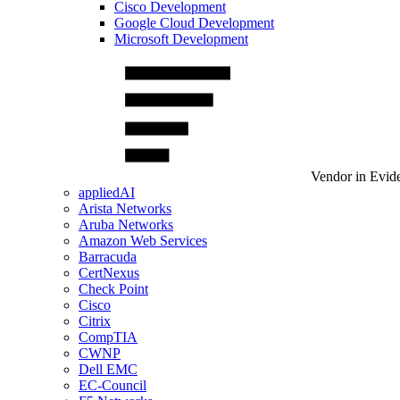
Cisco Development
Google Cloud Development
Microsoft Development
Vendor in Evid
appliedAI
Arista Networks
Aruba Networks
Amazon Web Services
Barracuda
CertNexus
Check Point
Cisco
Citrix
CompTIA
CWNP
Dell EMC
EC-Council