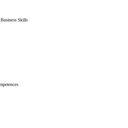
usiness Skills
mpetences