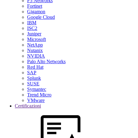
F5 Networks
Fortinet
Gigamon
Google Cloud
IBM
ISC2
Juniper
Microsoft
NetApp
Nutanix
NVIDIA
Palo Alto Networks
Red Hat
SAP
Splunk
SUSE
Symantec
Trend Micro
VMware
Certificazioni