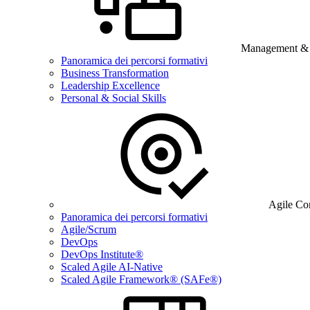
Management & B
Panoramica dei percorsi formativi
Business Transformation
Leadership Excellence
Personal & Social Skills
Agile Co
Panoramica dei percorsi formativi
Agile/Scrum
DevOps
DevOps Institute®
Scaled Agile AI-Native
Scaled Agile Framework® (SAFe®)