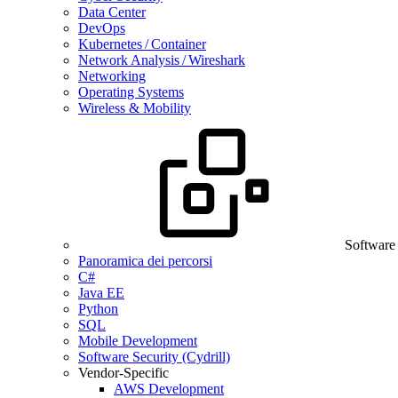
Data Center
DevOps
Kubernetes / Container
Network Analysis / Wireshark
Networking
Operating Systems
Wireless & Mobility
Software
Panoramica dei percorsi
C#
Java EE
Python
SQL
Mobile Development
Software Security (Cydrill)
Vendor-Specific
AWS Development