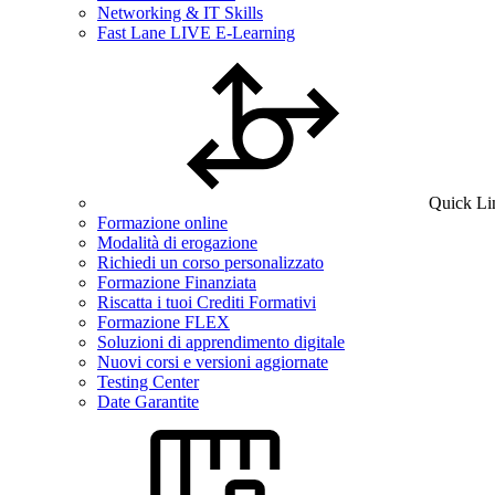
Networking & IT Skills
Fast Lane LIVE E-Learning
Quick Li
Formazione online
Modalità di erogazione
Richiedi un corso personalizzato
Formazione Finanziata
Riscatta i tuoi Crediti Formativi
Formazione FLEX
Soluzioni di apprendimento digitale
Nuovi corsi e versioni aggiornate
Testing Center
Date Garantite