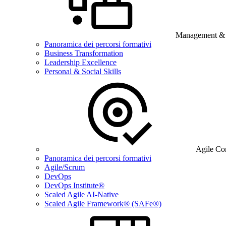
Management & B
Panoramica dei percorsi formativi
Business Transformation
Leadership Excellence
Personal & Social Skills
Agile Co
Panoramica dei percorsi formativi
Agile/Scrum
DevOps
DevOps Institute®
Scaled Agile AI-Native
Scaled Agile Framework® (SAFe®)