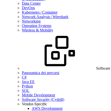
Data Center
DevOps
Kubernetes / Container
Network Analysis / Wireshark
Networking
Operating Systems
Wireless & Mobility
Software
Panoramica dei percorsi
C#
Java EE
Python
SQL
Mobile Development
Software Security (Cydrill)
Vendor-Specific
AWS Development