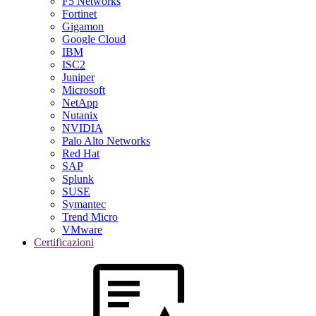
F5 Networks
Fortinet
Gigamon
Google Cloud
IBM
ISC2
Juniper
Microsoft
NetApp
Nutanix
NVIDIA
Palo Alto Networks
Red Hat
SAP
Splunk
SUSE
Symantec
Trend Micro
VMware
Certificazioni