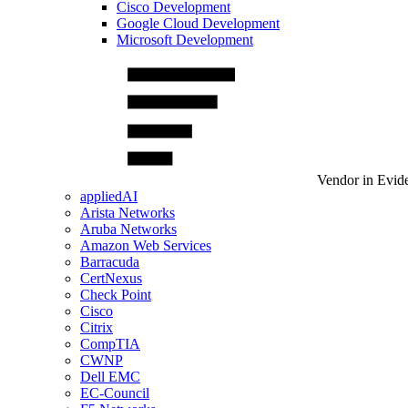
Cisco Development
Google Cloud Development
Microsoft Development
Vendor in Evid
appliedAI
Arista Networks
Aruba Networks
Amazon Web Services
Barracuda
CertNexus
Check Point
Cisco
Citrix
CompTIA
CWNP
Dell EMC
EC-Council