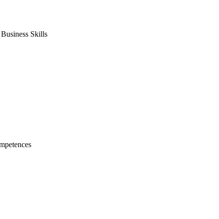
usiness Skills
mpetences