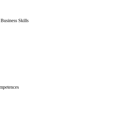
usiness Skills
mpetences