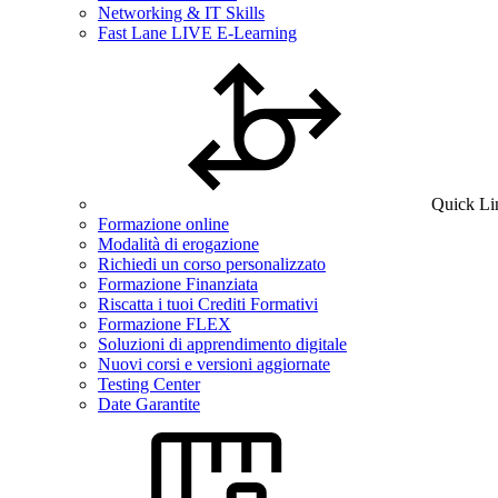
Networking & IT Skills
Fast Lane LIVE E-Learning
Quick Li
Formazione online
Modalità di erogazione
Richiedi un corso personalizzato
Formazione Finanziata
Riscatta i tuoi Crediti Formativi
Formazione FLEX
Soluzioni di apprendimento digitale
Nuovi corsi e versioni aggiornate
Testing Center
Date Garantite