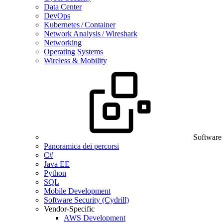
Data Center
DevOps
Kubernetes / Container
Network Analysis / Wireshark
Networking
Operating Systems
Wireless & Mobility
Software
Panoramica dei percorsi
C#
Java EE
Python
SQL
Mobile Development
Software Security (Cydrill)
Vendor-Specific
AWS Development