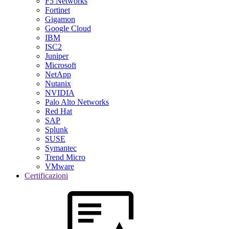
F5 Networks
Fortinet
Gigamon
Google Cloud
IBM
ISC2
Juniper
Microsoft
NetApp
Nutanix
NVIDIA
Palo Alto Networks
Red Hat
SAP
Splunk
SUSE
Symantec
Trend Micro
VMware
Certificazioni