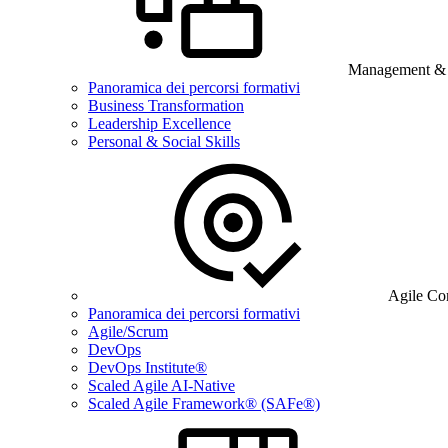
Management & B
Panoramica dei percorsi formativi
Business Transformation
Leadership Excellence
Personal & Social Skills
Agile Co
Panoramica dei percorsi formativi
Agile/Scrum
DevOps
DevOps Institute®
Scaled Agile AI-Native
Scaled Agile Framework® (SAFe®)