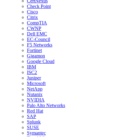
CertNexus
Check Point
Cisco
Citrix
CompTIA
CWNP
Dell EMC
EC-Council
F5 Networks
Fortinet
Gigamon
Google Cloud
IBM
ISC2
Juniper
Microsoft
NetApp
Nutanix
NVIDIA
Palo Alto Networks
Red Hat
SAP
Splunk
SUSE
Symantec