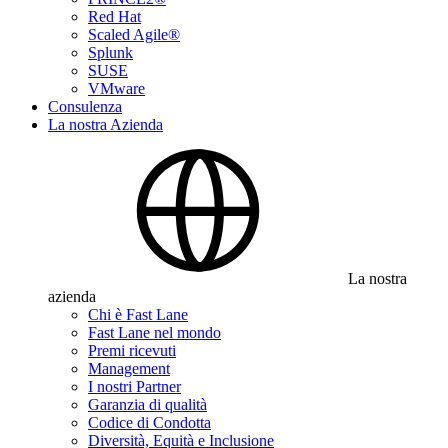
Red Hat
Scaled Agile®
Splunk
SUSE
VMware
Consulenza
La nostra Azienda
La nostra
azienda
Chi è Fast Lane
Fast Lane nel mondo
Premi ricevuti
Management
I nostri Partner
Garanzia di qualità
Codice di Condotta
Diversità, Equità e Inclusione