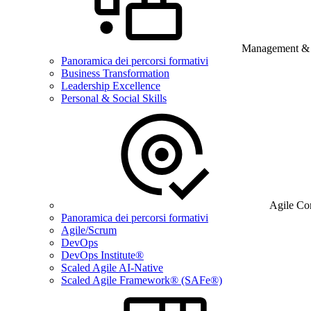
Management & B
Panoramica dei percorsi formativi
Business Transformation
Leadership Excellence
Personal & Social Skills
Agile Co
Panoramica dei percorsi formativi
Agile/Scrum
DevOps
DevOps Institute®
Scaled Agile AI-Native
Scaled Agile Framework® (SAFe®)