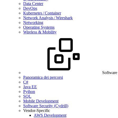
Data Center
DevOps
Kubernetes / Container
Network Analysis / Wireshark
Networking
Operating Systems
Wireless & Mobility
Software
Panoramica dei percorsi
C#
Java EE
Python
SQL
Mobile Development
Software Security (Cydrill)
Vendor-Specific
AWS Development