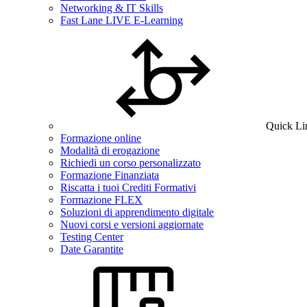
Networking & IT Skills
Fast Lane LIVE E-Learning
Quick Li
Formazione online
Modalità di erogazione
Richiedi un corso personalizzato
Formazione Finanziata
Riscatta i tuoi Crediti Formativi
Formazione FLEX
Soluzioni di apprendimento digitale
Nuovi corsi e versioni aggiornate
Testing Center
Date Garantite