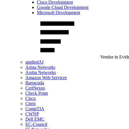
Cisco Development
Google Cloud Development
Microsoft Development
Vendor in Evid
appliedAI
Arista Networks
Aruba Networks
Amazon Web Services
Barracuda
CertNexus
Check Point
Cisco
Citrix
CompTIA
CWNP
Dell EMC
EC-Council