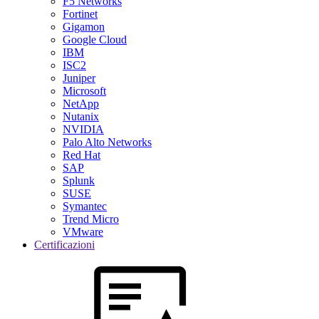
F5 Networks
Fortinet
Gigamon
Google Cloud
IBM
ISC2
Juniper
Microsoft
NetApp
Nutanix
NVIDIA
Palo Alto Networks
Red Hat
SAP
Splunk
SUSE
Symantec
Trend Micro
VMware
Certificazioni