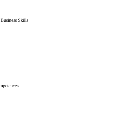
usiness Skills
mpetences