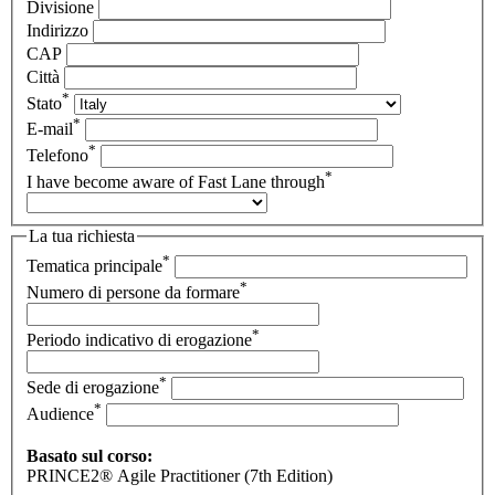
Divisione
Indirizzo
CAP
Città
*
Stato
*
E-mail
*
Telefono
*
I have become aware of Fast Lane through
La tua richiesta
*
Tematica principale
*
Numero di persone da formare
*
Periodo indicativo di erogazione
*
Sede di erogazione
*
Audience
Basato sul corso:
PRINCE2® Agile Practitioner (7th Edition)