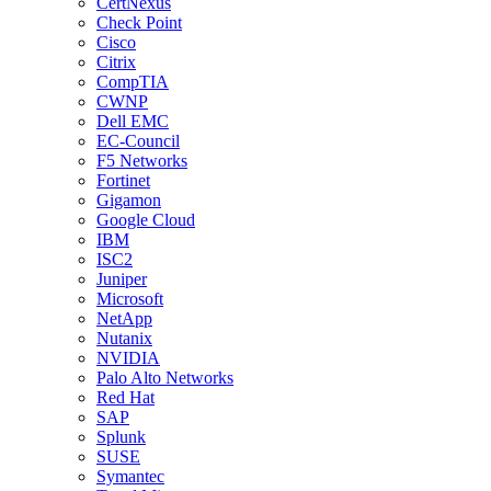
CertNexus
Check Point
Cisco
Citrix
CompTIA
CWNP
Dell EMC
EC-Council
F5 Networks
Fortinet
Gigamon
Google Cloud
IBM
ISC2
Juniper
Microsoft
NetApp
Nutanix
NVIDIA
Palo Alto Networks
Red Hat
SAP
Splunk
SUSE
Symantec