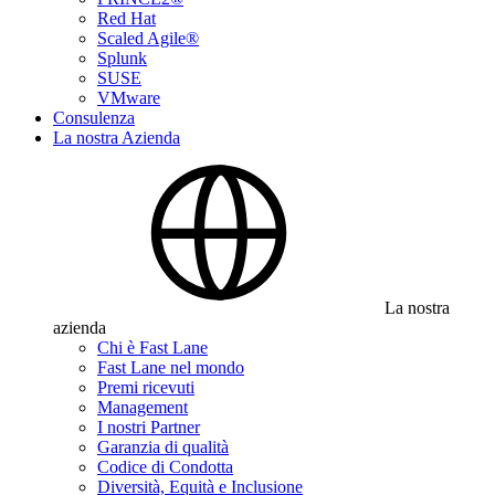
Red Hat
Scaled Agile®
Splunk
SUSE
VMware
Consulenza
La nostra Azienda
La nostra
azienda
Chi è Fast Lane
Fast Lane nel mondo
Premi ricevuti
Management
I nostri Partner
Garanzia di qualità
Codice di Condotta
Diversità, Equità e Inclusione