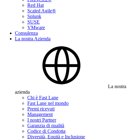
Red Hat
Scaled Agile®
Splunk
SUSE
VMware
Consulenza
La nostra Azienda
La nostra
azienda
Chi è Fast Lane
Fast Lane nel mondo
Premi ricevuti
Management
I nostri Partner
Garanzia di qualità
Codice di Condotta
Diversità, Equità e Inclusione