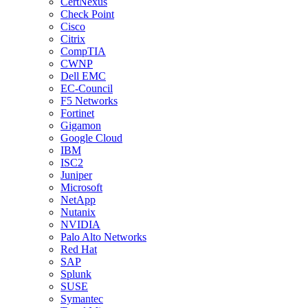
CertNexus
Check Point
Cisco
Citrix
CompTIA
CWNP
Dell EMC
EC-Council
F5 Networks
Fortinet
Gigamon
Google Cloud
IBM
ISC2
Juniper
Microsoft
NetApp
Nutanix
NVIDIA
Palo Alto Networks
Red Hat
SAP
Splunk
SUSE
Symantec