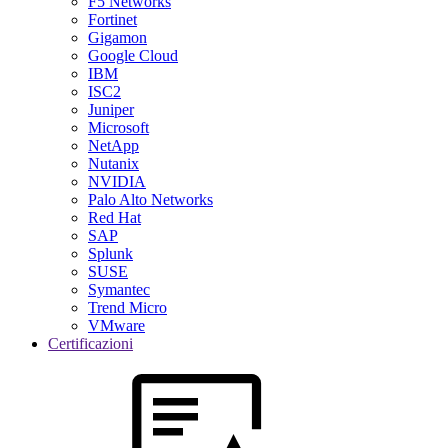
F5 Networks
Fortinet
Gigamon
Google Cloud
IBM
ISC2
Juniper
Microsoft
NetApp
Nutanix
NVIDIA
Palo Alto Networks
Red Hat
SAP
Splunk
SUSE
Symantec
Trend Micro
VMware
Certificazioni