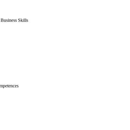
usiness Skills
mpetences