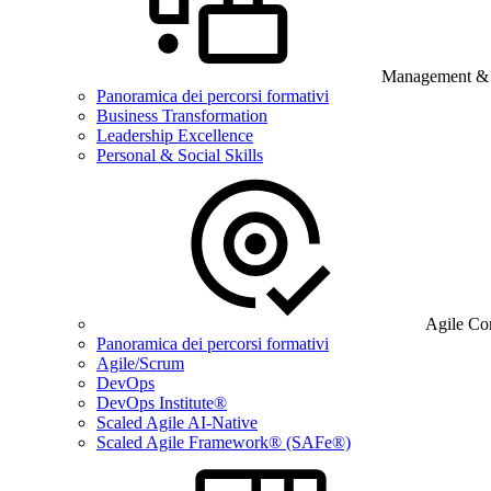
Management & B
Panoramica dei percorsi formativi
Business Transformation
Leadership Excellence
Personal & Social Skills
Agile Co
Panoramica dei percorsi formativi
Agile/Scrum
DevOps
DevOps Institute®
Scaled Agile AI-Native
Scaled Agile Framework® (SAFe®)