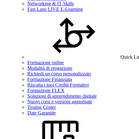
Networking & IT Skills
Fast Lane LIVE E-Learning
Quick Li
Formazione online
Modalità di erogazione
Richiedi un corso personalizzato
Formazione Finanziata
Riscatta i tuoi Crediti Formativi
Formazione FLEX
Soluzioni di apprendimento digitale
Nuovi corsi e versioni aggiornate
Testing Center
Date Garantite