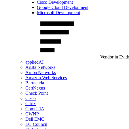
Cisco Development
Google Cloud Development
Microsoft Development
Vendor in Evid
appliedAI
Arista Networks
Aruba Networks
Amazon Web Services
Barracuda
CertNexus
Check Point
Cisco
Citrix
CompTIA
CWNP
Dell EMC
EC-Council