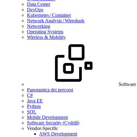
Data Center
DevOps
Kubernetes / Container
Network Analysis / Wireshark
Networking
Operating Systems
Wireless & Mobility
Software
Panoramica dei percorsi
C#
Java EE
Python
SQL
Mobile Development
Software Security (Cydrill)
Vendor-Specific
AWS Development