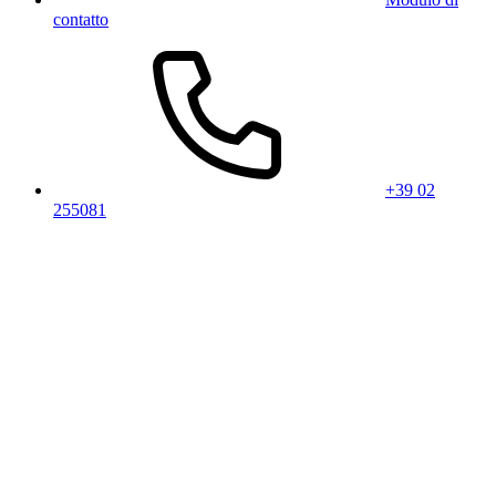
contatto
+39 02
255081