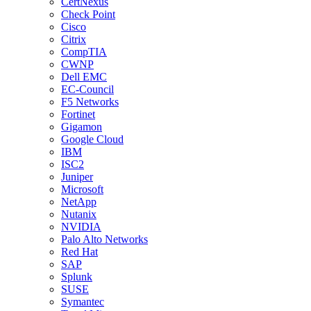
CertNexus
Check Point
Cisco
Citrix
CompTIA
CWNP
Dell EMC
EC-Council
F5 Networks
Fortinet
Gigamon
Google Cloud
IBM
ISC2
Juniper
Microsoft
NetApp
Nutanix
NVIDIA
Palo Alto Networks
Red Hat
SAP
Splunk
SUSE
Symantec