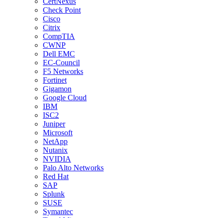
CertNexus
Check Point
Cisco
Citrix
CompTIA
CWNP
Dell EMC
EC-Council
F5 Networks
Fortinet
Gigamon
Google Cloud
IBM
ISC2
Juniper
Microsoft
NetApp
Nutanix
NVIDIA
Palo Alto Networks
Red Hat
SAP
Splunk
SUSE
Symantec