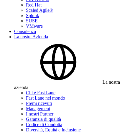
Red Hat
Scaled Agile®
Splunk
SUSE
VMware
Consulenza
La nostra Azienda
La nostra
azienda
Chi è Fast Lane
Fast Lane nel mondo
Premi ricevuti
Management
I nostri Partner
Garanzia di qualità
Codice di Condotta
Diversità, Equità e Inclusione