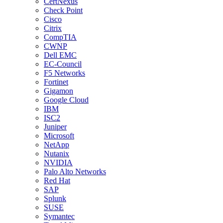
CertNexus
Check Point
Cisco
Citrix
CompTIA
CWNP
Dell EMC
EC-Council
F5 Networks
Fortinet
Gigamon
Google Cloud
IBM
ISC2
Juniper
Microsoft
NetApp
Nutanix
NVIDIA
Palo Alto Networks
Red Hat
SAP
Splunk
SUSE
Symantec