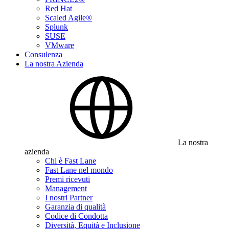
Red Hat
Scaled Agile®
Splunk
SUSE
VMware
Consulenza
La nostra Azienda
La nostra
azienda
Chi è Fast Lane
Fast Lane nel mondo
Premi ricevuti
Management
I nostri Partner
Garanzia di qualità
Codice di Condotta
Diversità, Equità e Inclusione