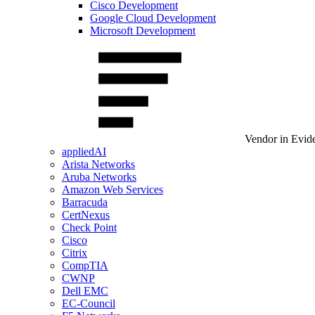
Cisco Development
Google Cloud Development
Microsoft Development
Vendor in Evid
appliedAI
Arista Networks
Aruba Networks
Amazon Web Services
Barracuda
CertNexus
Check Point
Cisco
Citrix
CompTIA
CWNP
Dell EMC
EC-Council