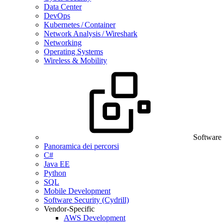
Data Center
DevOps
Kubernetes / Container
Network Analysis / Wireshark
Networking
Operating Systems
Wireless & Mobility
Software
Panoramica dei percorsi
C#
Java EE
Python
SQL
Mobile Development
Software Security (Cydrill)
Vendor-Specific
AWS Development