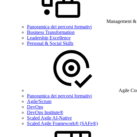
Management & B
Panoramica dei percorsi formativi
Business Transformation
Leadership Excellence
Personal & Social Skills
Agile Co
Panoramica dei percorsi formativi
Agile/Scrum
DevOps
DevOps Institute®
Scaled Agile AI-Native
Scaled Agile Framework® (SAFe®)