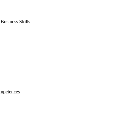
usiness Skills
mpetences