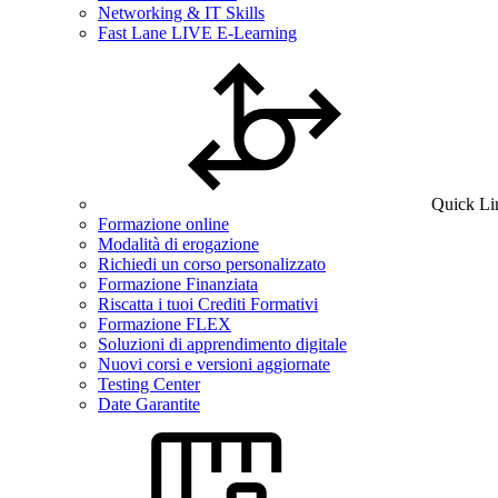
Networking & IT Skills
Fast Lane LIVE E-Learning
Quick Li
Formazione online
Modalità di erogazione
Richiedi un corso personalizzato
Formazione Finanziata
Riscatta i tuoi Crediti Formativi
Formazione FLEX
Soluzioni di apprendimento digitale
Nuovi corsi e versioni aggiornate
Testing Center
Date Garantite