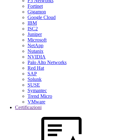
F5 Networks
Fortinet
Gigamon
Google Cloud
IBM
ISC2
Juniper
Microsoft
NetApp
Nutanix
NVIDIA
Palo Alto Networks
Red Hat
SAP
Splunk
SUSE
Symantec
Trend Micro
VMware
Certificazioni