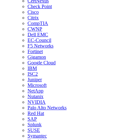
CertNexus
Check Point
Cisco
Citrix
CompTIA
CWNP
Dell EMC
EC-Council
F5 Networks
Fortinet
Gigamon
Google Cloud
IBM
ISC2
Juniper
Microsoft
NetApp
Nutanix
NVIDIA
Palo Alto Networks
Red Hat
SAP
Splunk
SUSE
Symantec