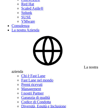
Red Hat
Scaled Agile®
Splunk
SUSE
VMware
Consulenza
La nostra Azienda
La nostra
azienda
Chi è Fast Lane
Fast Lane nel mondo
Premi ricevuti
Management
I nostri Partner
Garanzia di qualità
Codice di Condotta
Diversità, Equità e Inclusione