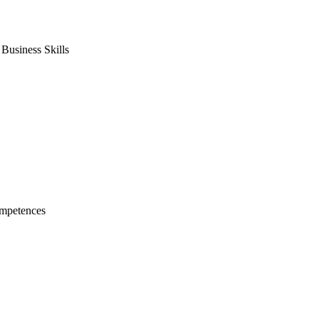
usiness Skills
mpetences