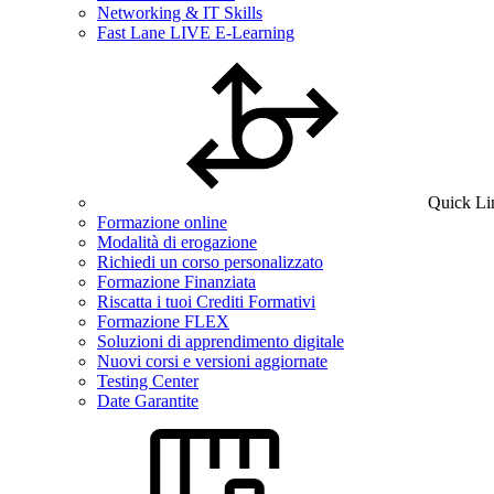
Networking & IT Skills
Fast Lane LIVE E-Learning
Quick Li
Formazione online
Modalità di erogazione
Richiedi un corso personalizzato
Formazione Finanziata
Riscatta i tuoi Crediti Formativi
Formazione FLEX
Soluzioni di apprendimento digitale
Nuovi corsi e versioni aggiornate
Testing Center
Date Garantite