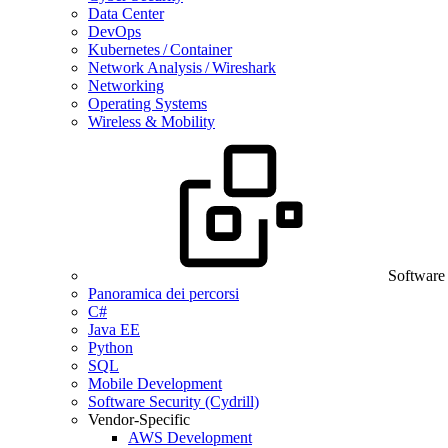
Data Center
DevOps
Kubernetes / Container
Network Analysis / Wireshark
Networking
Operating Systems
Wireless & Mobility
Software
Panoramica dei percorsi
C#
Java EE
Python
SQL
Mobile Development
Software Security (Cydrill)
Vendor-Specific
AWS Development