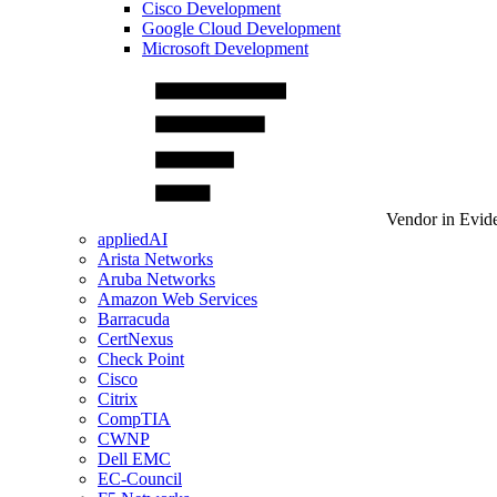
Cisco Development
Google Cloud Development
Microsoft Development
Vendor in Evid
appliedAI
Arista Networks
Aruba Networks
Amazon Web Services
Barracuda
CertNexus
Check Point
Cisco
Citrix
CompTIA
CWNP
Dell EMC
EC-Council