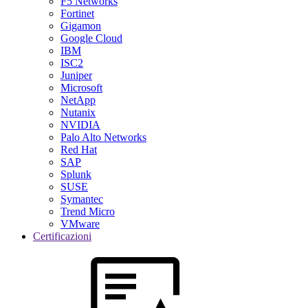
F5 Networks
Fortinet
Gigamon
Google Cloud
IBM
ISC2
Juniper
Microsoft
NetApp
Nutanix
NVIDIA
Palo Alto Networks
Red Hat
SAP
Splunk
SUSE
Symantec
Trend Micro
VMware
Certificazioni