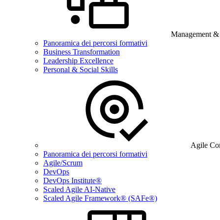
Management & B
Panoramica dei percorsi formativi
Business Transformation
Leadership Excellence
Personal & Social Skills
Agile Co
Panoramica dei percorsi formativi
Agile/Scrum
DevOps
DevOps Institute®
Scaled Agile AI-Native
Scaled Agile Framework® (SAFe®)