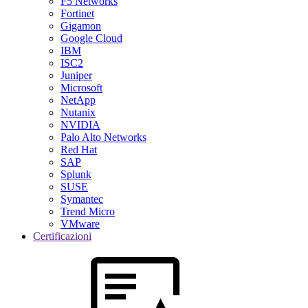
F5 Networks
Fortinet
Gigamon
Google Cloud
IBM
ISC2
Juniper
Microsoft
NetApp
Nutanix
NVIDIA
Palo Alto Networks
Red Hat
SAP
Splunk
SUSE
Symantec
Trend Micro
VMware
Certificazioni