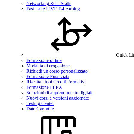
Networking & IT Skills
Fast Lane LIVE E-Learning
Quick Li
Formazione online
Modalità di erogazione
Richiedi un corso personalizzato
Formazione Finanziata
Riscatta i tuoi Crediti Formativi
Formazione FLEX
Soluzioni di apprendimento digitale
Nuovi corsi e versioni aggiornate
Testing Center
Date Garantite