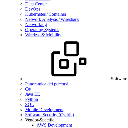
Data Center
DevOps
Kubernetes / Container
Network Analysis / Wireshark
Networking
Operating Systems
Wireless & Mobility
Software
Panoramica dei percorsi
C#
Java EE
Python
SQL
Mobile Development
Software Security (Cydrill)
Vendor-Specific
AWS Development