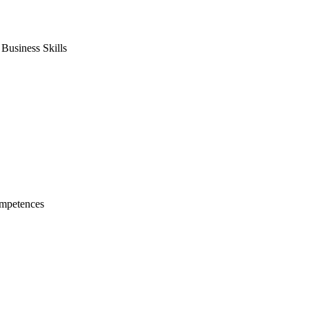
usiness Skills
mpetences