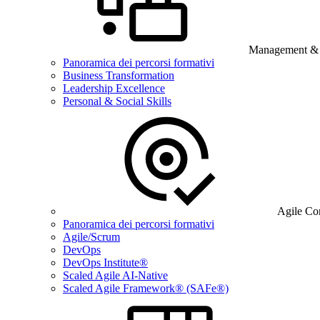
Management & B
Panoramica dei percorsi formativi
Business Transformation
Leadership Excellence
Personal & Social Skills
Agile Co
Panoramica dei percorsi formativi
Agile/Scrum
DevOps
DevOps Institute®
Scaled Agile AI-Native
Scaled Agile Framework® (SAFe®)