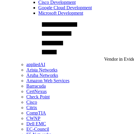
Cisco Development
Google Cloud Development
Microsoft Development
Vendor in Evid
appliedAI
Arista Networks
Aruba Networks
Amazon Web Services
Barracuda
CertNexus
Check Point
Cisco
Citrix
CompTIA
CWNP
Dell EMC
EC-Council