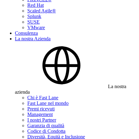
Red Hat
Scaled Agile®
Splunk
SUSE
VMware
Consulenza
La nostra Azienda
La nostra
azienda
Chi è Fast Lane
Fast Lane nel mondo
Premi ricevuti
Management
I nostri Partner
Garanzia di qualità
Codice di Condotta
Diversità, Equità e Inclusione