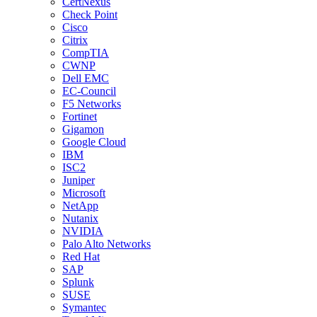
CertNexus
Check Point
Cisco
Citrix
CompTIA
CWNP
Dell EMC
EC-Council
F5 Networks
Fortinet
Gigamon
Google Cloud
IBM
ISC2
Juniper
Microsoft
NetApp
Nutanix
NVIDIA
Palo Alto Networks
Red Hat
SAP
Splunk
SUSE
Symantec